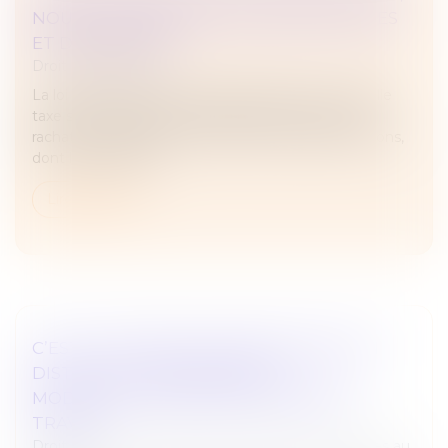
NOUVELLES OBLIGATIONS DÉCLARATIVES
ET DE PAIEMENT
Droit des sociétés
La loi de finances pour 2025 a instauré une nouvelle
taxe sur les réductions de capital consécutives au
rachat par certaines sociétés de leurs propres actions,
dont les modalité...
Lire la suite
C’EST L’HISTOIRE D’UN EMPLOYEUR QUI
DISTINGUE CHANGEMENT ET
MODIFICATION DES CONDITIONS DE
TRAVAIL…
Droit du travail - Employeurs
/
Relation individuelles au