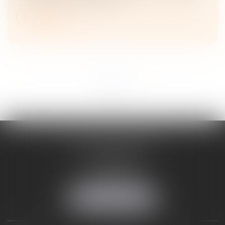
Lire la suite
...
...
<<
<
6
7
8
9
10
11
12
>
>>
ADELINE FORTABAT
1, rue du Lycée
06000 NICE
Tél :
04 93 62 75 32
Fax : 04 93 62 13 12
NOUS LOCALISER