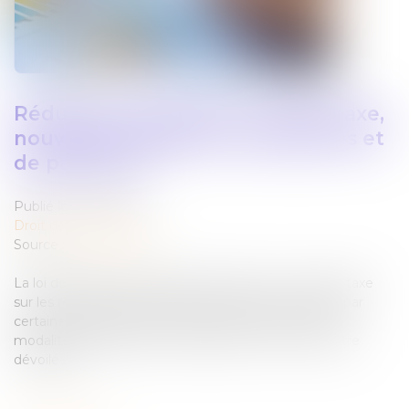
Réduction de capital : nouvelle taxe,
nouvelles obligations déclaratives et
de paiement
Publié le :
13/05/2025
Droit des sociétés
Source :
www.weblex.fr
La loi de finances pour 2025 a instauré une nouvelle taxe
sur les réductions de capital consécutives au rachat par
certaines sociétés de leurs propres actions, dont les
modalités déclaratives et de paiement viennent d’être
dévoilées…