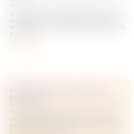
travail
Un salarié initialement engagé en qualité de médecin
et chef de service, se voit affecté par son employeur
au poste de directeur médical de l’institut dans lequel il
exerce. Une...
Lire la suite
GUICHET UNIQUE : LES ÉVOLUTIONS
D'AVRIL 2025
Droit des sociétés
/
Droit des sociétés commerciales
et professionnelles
Le Guichet unique fait l'objet d'évolutions régulières
sur le premier semestre 2025 afin de mieux répondre
aux besoins de ses utilisateurs...