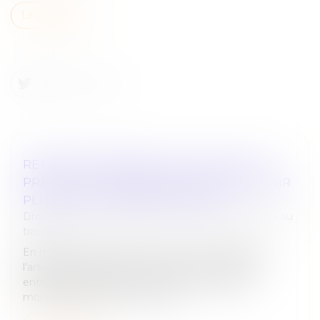
Lire la suite
RETARD DE PAIEMENT DU SALAIRE : UN
PRÉJUDICE À DÉMONTRER POUR OBTENIR
PLUS QUE LES INTÉRÊTS LÉGAUX
Droit du travail - Employeurs
/
Relation individuelles au
travail
En matière de paiement d’une somme d’argent,
l’article 1231-6 du Code civil prévoit que le retard
entraîne de plein droit le versement d’intérêts
moratoires, sans que le créanci...