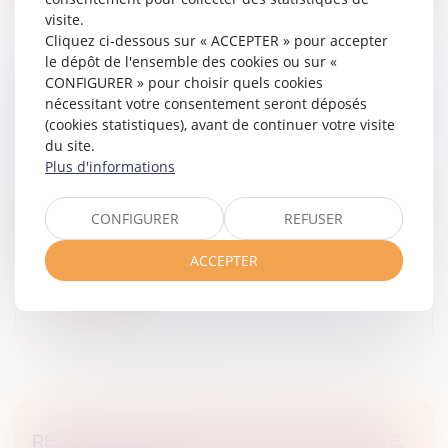
visite.
Cliquez ci-dessous sur « ACCEPTER » pour accepter
le dépôt de l'ensemble des cookies ou sur «
CONFIGURER » pour choisir quels cookies
LIQUIDATION JUDICIAIRE : L’INDEMNITÉ
nécessitant votre consentement seront déposés
LIÉE À LA RÉSIDENCE PRINCIPALE ÉCHAPPE
(cookies statistiques), avant de continuer votre visite
AU GAGE COMMUN DES CRÉANCIERS
du site.
Droit des sociétés
Plus d'informations
Selon l’article L.526-1 du Code de commerce, les droits
d’une personne physique immatriculée au registre
CONFIGURER
REFUSER
national des entreprises sur l’immeuble où est située
sa résidence princ...
ACCEPTER
Lire la suite
RÉDUCTION DE CAPITAL : NOUVELLE TAXE,