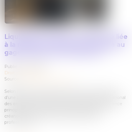
Liquidation judiciaire : l’indemnité liée
à la résidence principale échappe au
gage commun des créanciers
Publié le :
16/05/2025
Droit des sociétés
Source :
www.lemag-juridique.com
Selon l’article L.526-1 du Code de commerce, les droits
d’une personne physique immatriculée au registre national
des entreprises sur l’immeuble où est située sa résidence
principale sont, de plein droit, insaisissables par les
créanciers dont la dette résulte de son activité
professionnelle...