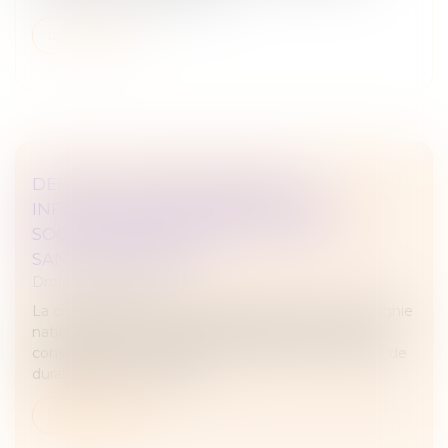
Lire la suite
DÉFAUT D'ÉTABLISSEMENT DES
INFORMATIONS DE DURABILITÉ : LES
SOCIÉTÉS ENCOURENT ELLES UNE
SANCTION PÉNALE ?
Droit des sociétés
La commission des études juridiques de la Compagnie
nationale des commissaires aux comptes (CNCC)
considère que l'absence d'informations en matière de
durabilité dans le rapport...
Lire la suite