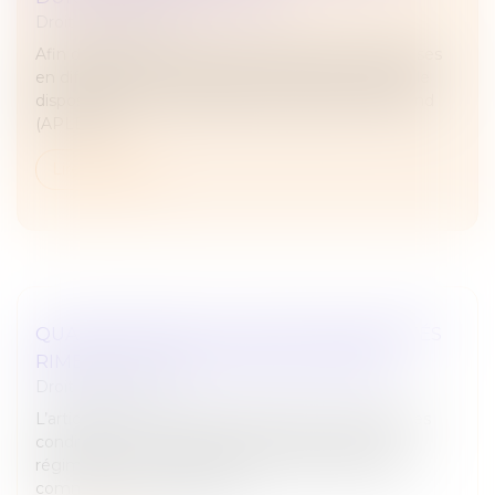
Droit des sociétés
Afin de protéger l’emploi des salariés des entreprises
en difficulté, la loi de finances pour 2025 introduit le
dispositif d'activité partielle de longue durée rebond
(APLD-R)....
Lire la suite
QUAND MARIAGE ET DROIT DES SOCIÉTÉS
RIMENT AVEC ASSOCIATION FORCÉE !
Droit des sociétés
L’article 1832-2 du Code civil permet, sous certaines
conditions, au conjoint d’un époux marié sous le
régime de la communauté qui a utilisé des biens
communs pour réaliser un a...