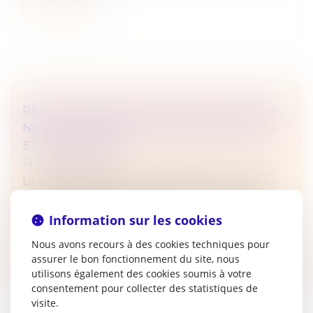
Lire la suite
RÉDUCTION DE CAPITAL : NOUVELLE TAXE,
NOUVELLES OBLIGATIONS DÉCLARATIVES
ET DE PAIEMENT
Droit des sociétés
La loi de finances pour 2025 a instauré une nouvelle
taxe sur les réductions de capital consécutives au
rachat par certaines sociétés de leurs propres actions,
Information sur les cookies
dont les modalité...
Nous avons recours à des cookies techniques pour
Lire la suite
assurer le bon fonctionnement du site, nous
utilisons également des cookies soumis à votre
consentement pour collecter des statistiques de
visite.