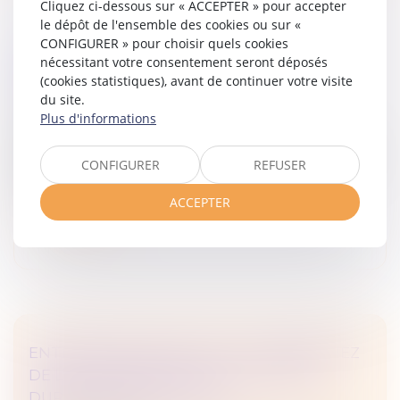
Cliquez ci-dessous sur « ACCEPTER » pour accepter
le dépôt de l'ensemble des cookies ou sur «
CONFIGURER » pour choisir quels cookies
DISPOSITIF D'ACTIVITÉ PARTIELLE DE
nécessitant votre consentement seront déposés
LONGUE DURÉE REBOND
(cookies statistiques), avant de continuer votre visite
du site.
Droit des sociétés
Plus d'informations
Le décret n° 2025-338 du 14 avril 2025 précise les
modalités d’application du dispositif d’activité partielle
de longue durée rebond (APLD-R) prévu à l’article 193
CONFIGURER
REFUSER
de la loi n°...
ACCEPTER
Lire la suite
ENTREPRISES EN DIFFICULTÉ : BÉNÉFICIEZ
DE L’ACTIVITÉ PARTIELLE DE LONGUE
DURÉE REBOND (APLD-R)