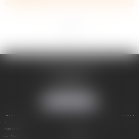
<<
<
1
2
3
>
>>
ADELINE FORTABAT
1, rue du Lycée
06000 NICE
Tél :
04 93 62 75 32
Fax : 04 93 62 13 12
NOUS LOCALISER
ACCUEIL
STRUCTURE
EXPERTISES
CONTACT
SERVICES
HONORAIRES