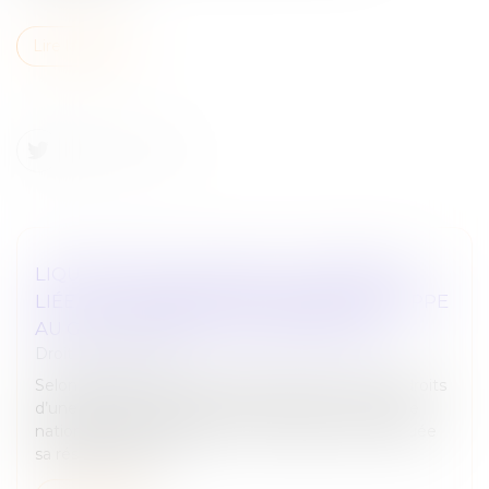
Lire la suite
LIQUIDATION JUDICIAIRE : L’INDEMNITÉ
LIÉE À LA RÉSIDENCE PRINCIPALE ÉCHAPPE
AU GAGE COMMUN DES CRÉANCIERS
Droit des sociétés
Selon l’article L.526-1 du Code de commerce, les droits
d’une personne physique immatriculée au registre
national des entreprises sur l’immeuble où est située
sa résidence princ...