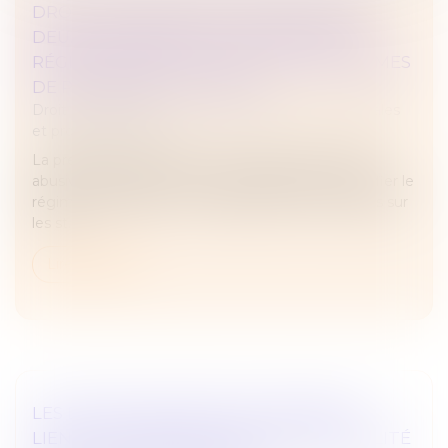
DROIT DES SOCIÉTÉS : PUBLICATION DE
DEUX ORDONNANCES RÉFORMANT LE
RÉGIME DES NULLITÉS ET LES ORGANISMES
DE PLACEMENT COLLECTIF
Droit des sociétés
/
Droit des sociétés commerciales
et professionnelles
La première ordonnance vise à limiter les nullités
abusives, à renforcer la sécurité juridique et à clarifier le
régime applicable, tout en alignant le droit français sur
les st...
Lire la suite
LES DÉCISIONS PRISES EN ASSEMBLÉE
LIENT LES ASSOCIÉS, TANT QUE LA NULLITÉ