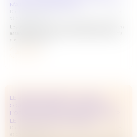
N’A PAS ÉTÉ PRONONCÉE !
Droit des sociétés
/
Droit des sociétés commerciales
et professionnelles
Les associés sont tenus par les délibérations prises en
assemblée tant que la nullité de ladite assemblée n’a
pas été prononcée...
Lire la suite
LE REMBOURSEMENT DU COMPTE
COURANT D’ASSOCIÉ EST DISTINCT DE
L’OBLIGATION DE LA SOCIÉTÉ DE RÉGLER
LE PRIX DES PARTS RACHETÉES !
Droit des sociétés
/
Droit des sociétés commerciales
et professionnelles