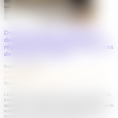
Droit des sociétés : publication de
deux ordonnances réformant le
régime des nullités et les organismes
de placement collectif
Publié le :
18/03/2025
Droit des sociétés
/
Droit des sociétés commerciales et
professionnelles
Source :
www.gazette-du-palais.fr
La première ordonnance vise à limiter les nullités abusives,
à renforcer la sécurité juridique et à clarifier le régime
applicable, tout en alignant le droit français sur les standards
européens. La seconde a pour objectif d’harmoniser,
moderniser et simplifier le cadre juridique applicable aux