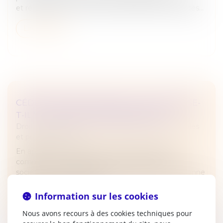
et régularisation d’un compte courant entre sociétés...
Lire la suite
CÉDER SES PARTS EN SARL : QUE SE PASSE-
T-IL SI LA SOCIÉTÉ NE RÉPOND PAS ?
Droit des sociétés
/
Droit des sociétés commerciales
et professionnelles
En application de l’article L 223-14 du Code de
commerce, la cession de parts sociales dans une
société à responsabilité limitée (SARL) à une personne
étrangère à la société est...
Information sur les cookies
Lire la suite
Nous avons recours à des cookies techniques pour