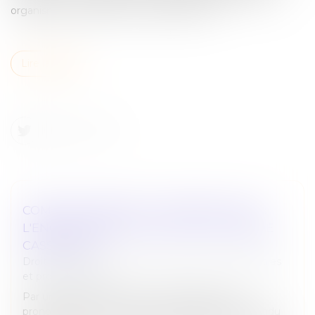
organismes de placement collectif (OPC)...
Lire la suite
COMPTE COURANT ET PAIEMENT INDU :
L'ENCADREMENT STRICT DE LA COUR DE
CASSATION
Droit des sociétés
/
Droit des sociétés commerciales
et professionnelles
Par un arrêt récent, la Cour de cassation s’est
prononcée sur une affaire mêlant répétition de l’indu