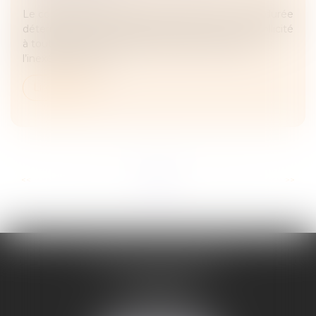
Le compte courant d’associé constitue un prêt à durée
déterminée, dont le remboursement peut être sollicité
à tout moment. Toutefois, sauf clause contraire,
l’inexécution de l’o...
Lire la suite
...
...
<<
<
2
3
4
5
6
7
8
>
>>
ADELINE FORTABAT
1, rue du Lycée
06000 NICE
Tél :
04 93 62 75 32