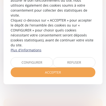
assurer le bon fonctionnement du site, nous
utilisons également des cookies soumis à votre
consentement pour collecter des statistiques de
visite.
Cliquez ci-dessous sur « ACCEPTER » pour accepter
le dépôt de l'ensemble des cookies ou sur «
HELP ! : UNE AIDE ADAPTÉE POUR LES
CONFIGURER » pour choisir quels cookies
TRAVAILLEURS INDÉPENDANTS
nécessitant votre consentement seront déposés
Droit des sociétés
/
Droit des sociétés commerciales
(cookies statistiques), avant de continuer votre visite
et professionnelles
du site.
L'Urssaf permet aux travailleurs indépendants et aux
Plus d'informations
chefs d'entreprise rencontrant des difficultés majeures
d'ordre financier, familial, social ou médical de
CONFIGURER
REFUSER
bénéficier d'une a...
ACCEPTER
Lire la suite