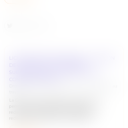
LICENCIEMENT ÉCONOMIQUE : LA NOTION
DE GROUPE DE RECLASSEMENT
SUBORDONNÉE À L’EXISTENCE D’UN
CONTRÔLE EFFECTIF
Droit du travail - Employeurs
/
Relation individuelles au
travail
La Cour de cassation rappelle les critères stricts
permettant de caractériser un groupe de
reclassement dans le cadre de l’obligation de
reclassement préalable au licenciement é...