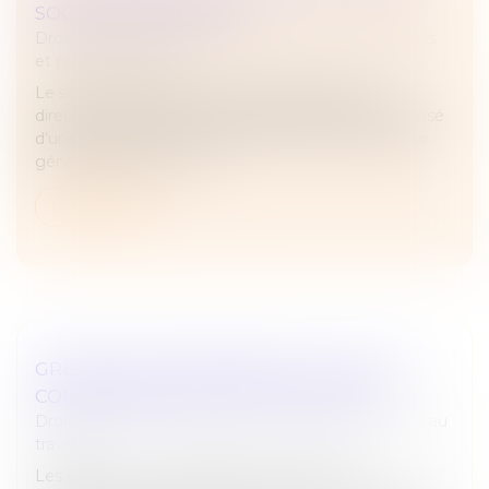
SOCIÉTÉS ANONYMES
Droit des sociétés
/
Droit des sociétés commerciales
et professionnelles
Le seuil du capital social en dessous duquel le
directoire d’une société anonyme peut être composé
d’une seule personne, qui prend le titre de directeur
général unique, vient d’...
Lire la suite
GRÈVES DE SEPTEMBRE 2025 : QUELLES
CONSÉQUENCES SI ON FAIT GRÈVE ?
Droit du travail - Employeurs
/
Relation individuelles au
travail
Les salariés ont la possibilité de rejoindre un