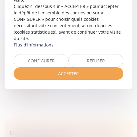
Cliquez ci-dessous sur « ACCEPTER » pour accepter
le dépôt de l'ensemble des cookies ou sur «
CONFIGURER » pour choisir quels cookies
PAS D’INDEMNITÉS DE RUPTURE POUR LE
nécessitant votre consentement seront déposés
(cookies statistiques), avant de continuer votre visite
SALARIÉ RÉINTÉGRÉ !
du site.
Droit du travail - Employeurs
/
Relation individuelles au
Plus d'informations
travail
Le salarié réintégré dans l’entreprise à la suite de
CONFIGURER
REFUSER
l’annulation de son licenciement par les tribunaux a
droit à une indemnité d’éviction mais ne peut pas
ACCEPTER
prétendre à des indem...
Lire la suite
DU NOUVEAU POUR LE DIRECTOIRE DES