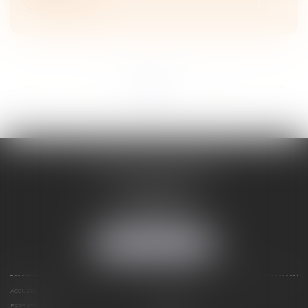
...
<<
<
1
2
3
4
5
6
7
>
>>
ADELINE FORTABAT
1, rue du Lycée
06000 NICE
Tél :
04 93 62 75 32
Fax : 04 93 62 13 12
NOUS LOCALISER
ACCUEIL
STRUCTURE
EXPERTISES
CONTACT