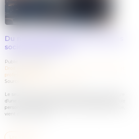
Du nouveau pour le directoire des
sociétés anonymes
Publié le :
16/09/2025
Droit des sociétés
/
Droit des sociétés commerciales et
professionnelles
Source :
cabinet-rs.expert-infos.com
Le seuil du capital social en dessous duquel le directoire
d’une société anonyme peut être composé d’une seule
personne, qui prend le titre de directeur général unique,
vient d’être rehaussé...
Lire la suite