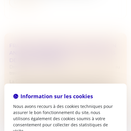
Lire la suite
FRAIS PROFESSIONNELS ET ACCUEIL D’UN
ANIMAL : ABSENCE DE JUSTIFICATIFS, PAS
DE REMBOURSEMENT
Droit du travail - Employeurs
/
Relation individuelles au
travail
La Cour de cassation rappelle, dans un arrêt du 10
septembre 2025, que les frais engagés par un salarié
pour les besoins de son activité professionnelle et dans
Information sur les cookies
l’intérêt de l’e...
Nous avons recours à des cookies techniques pour
Lire la suite
assurer le bon fonctionnement du site, nous
utilisons également des cookies soumis à votre
consentement pour collecter des statistiques de
visite.