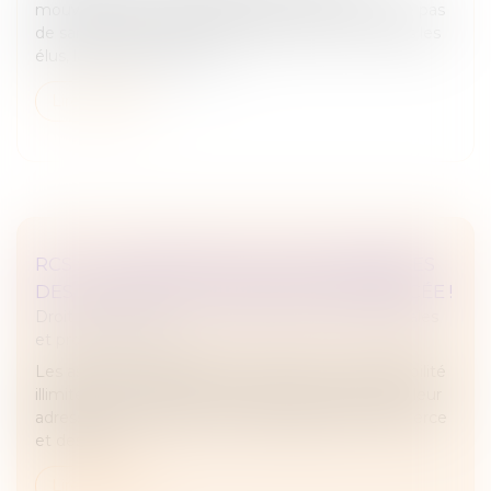
mouvement de grève nationale. Cela n’engendre pas
de sanction mais à un impact financier. Pour vous les
élus, la question des heu...
Lire la suite
RCS : LA CONFIDENTIALITÉ DES ADRESSES
DES ASSOCIÉS ET DIRIGEANTS RENFORCÉE !
Droit des sociétés
/
Droit des sociétés commerciales
et professionnelles
Les associés et dirigeants de sociétés à responsabilité
illimitée ont désormais la possibilité de dissimuler leur
adresse personnelle au sein du registre du commerce
et des soci...
Lire la suite