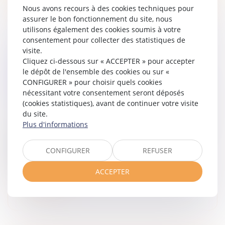
Nous avons recours à des cookies techniques pour
assurer le bon fonctionnement du site, nous
utilisons également des cookies soumis à votre
consentement pour collecter des statistiques de
visite.
LICENCIEMENT ÉCONOMIQUE :
Cliquez ci-dessous sur « ACCEPTER » pour accepter
L'EMPLOYEUR N’A PAS À PROUVER LE
le dépôt de l'ensemble des cookies ou sur «
SUCCÈS DE SA STRATÉGIE, SEULEMENT SA
CONFIGURER » pour choisir quels cookies
nécessitant votre consentement seront déposés
RÉACTION FACE AUX DIFFICULTÉS
(cookies statistiques), avant de continuer votre visite
Droit du travail - Employeurs
/
Relation individuelles au
du site.
travail
Plus d'informations
Dans un arrêt du 1er juillet 2025, la Cour de cassation
rappelle que la légitimité d’un licenciement
CONFIGURER
REFUSER
économique ne se mesure ni à la réussite de la
stratégie adoptée, ni à la ri...
ACCEPTER
Lire la suite