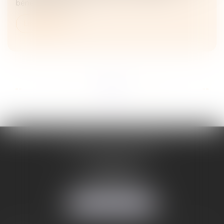
bénéficier d'une a...
Lire la suite
...
...
<<
<
8
9
10
11
12
13
14
>
>>
ADELINE FORTABAT
1, rue du Lycée
06000 NICE
Tél :
04 93 62 75 32
Fax : 04 93 62 13 12
NOUS LOCALISER