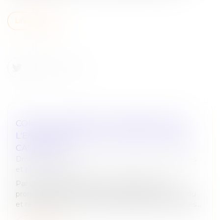
Lire la suite
COMPTE COURANT ET PAIEMENT INDU :
L'ENCADREMENT STRICT DE LA COUR DE
CASSATION
Droit des sociétés
/
Droit des sociétés commerciales
et professionnelles
Par un arrêt récent, la Cour de cassation s’est
prononcée sur une affaire mêlant répétition de l’indu
et régularisation d’un compte courant entre sociétés...