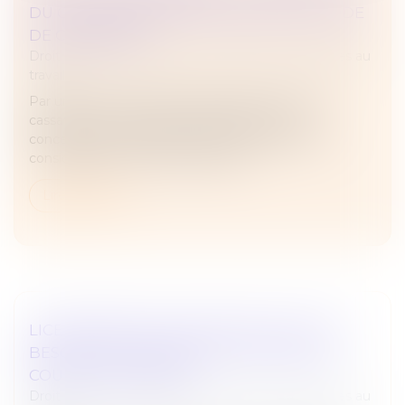
DU GROUPE PASSE (ENCORE) PAR LE CODE
DE COMMERCE
Droit du travail - Employeurs
/
Relation individuelles au
travail
Par un arrêt rendu le 19 mars dernier, la Cour de
cassation est venue apporter des précisions
concernant le périmètre du groupe à prendre en
considération au titre de la recherc...
Lire la suite
LICENCIEMENT POUR INAPTITUDE : PAS
BESOIN D’ATTENDRE LE JUGE POUR LA
COUR DE CASSATION
Droit du travail - Employeurs
/
Relation individuelles au