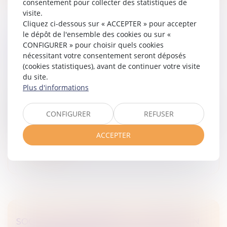
consentement pour collecter des statistiques de
visite.
Cliquez ci-dessous sur « ACCEPTER » pour accepter
le dépôt de l'ensemble des cookies ou sur «
CÉDER SES PARTS EN SARL : QUE SE PASSE-
CONFIGURER » pour choisir quels cookies
nécessitant votre consentement seront déposés
T-IL SI LA SOCIÉTÉ NE RÉPOND PAS ?
(cookies statistiques), avant de continuer votre visite
Droit des sociétés
/
Droit des sociétés commerciales
du site.
et professionnelles
Plus d'informations
En application de l’article L 223-14 du Code de
commerce, la cession de parts sociales dans une
CONFIGURER
REFUSER
société à responsabilité limitée (SARL) à une personne
étrangère à la société est...
ACCEPTER
Lire la suite
SOCIAL – RECLASSEMENT : LA DÉFINITION