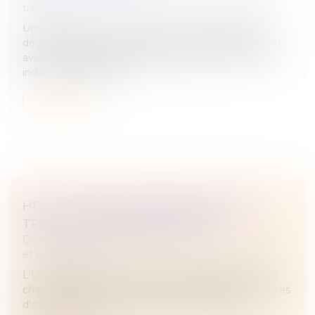
travail
Un employeur peut rompre le contrat d’un salarié
déclaré inapte par le médecin du travail, même si cet
avis est contesté en justice, dès lors que ce dernier
indique expressément...
Lire la suite
HELP ! : UNE AIDE ADAPTÉE POUR LES
TRAVAILLEURS INDÉPENDANTS
Droit des sociétés
/
Droit des sociétés commerciales
et professionnelles
L'Urssaf permet aux travailleurs indépendants et aux
chefs d'entreprise rencontrant des difficultés majeures
d'ordre financier, familial, social ou médical de