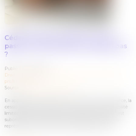
Céder ses parts en SARL : que se
passe-t-il si la société ne répond pas
?
Publié le :
17/04/2025
Droit des sociétés
/
Droit des sociétés commerciales et
professionnelles
Source :
www.lemag-juridique.com
En application de l’article L 223-14 du Code de commerce, la
cession de parts sociales dans une société à responsabilité
limitée (SARL) à une personne étrangère à la société est
subordonnée à l’agrément de la majorité des associés
représentant au moins la moitié des parts sociales...