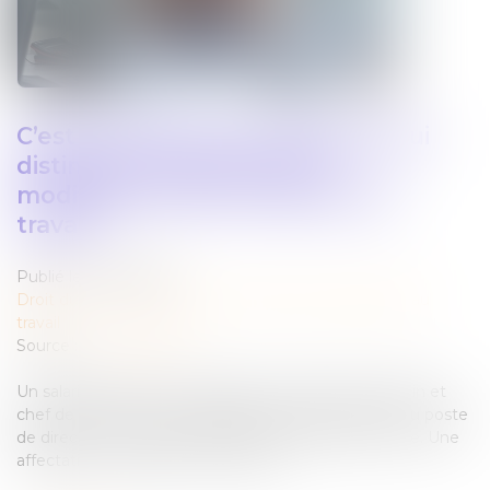
C’est l’histoire d’un employeur qui
distingue changement et
modification des conditions de
travail…
Publié le :
13/05/2025
Droit du travail - Employeurs
/
Relation individuelles au
travail
Source :
www.weblex.fr
Un salarié initialement engagé en qualité de médecin et
chef de service, se voit affecté par son employeur au poste
de directeur médical de l’institut dans lequel il exerce. Une
affectation « imposée » qu’il refuse…