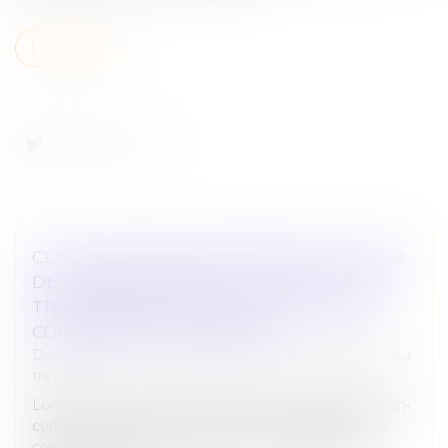
Lire la suite
CLAUSE DE NON-CONCURRENCE : LA COUR
DE CASSATION RAPPELLE L’EXIGENCE DE
TRANSPARENCE DANS LE CALCUL DE LA
CONTREPARTIE FINANCIÈRE
Droit du travail - Employeurs
/
Relation individuelles au
travail
Lorsqu’un contrat de travail prévoit une clause de non-
concurrence, celle-ci n’a vocation à s’appliquer qu’à
condition qu’elle soit assortie d’une contrepartie