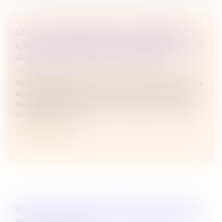
LIQUIDATION JUDICIAIRE : L’INDEMNITÉ
LIÉE À LA RÉSIDENCE PRINCIPALE ÉCHAPPE
AU GAGE COMMUN DES CRÉANCIERS
Droit des sociétés
Selon l’article L.526-1 du Code de commerce, les droits
d’une personne physique immatriculée au registre
national des entreprises sur l’immeuble où est située
sa résidence princ...
Lire la suite
RÉDUCTION DE CAPITAL : NOUVELLE TAXE,
NOUVELLES OBLIGATIONS DÉCLARATIVES