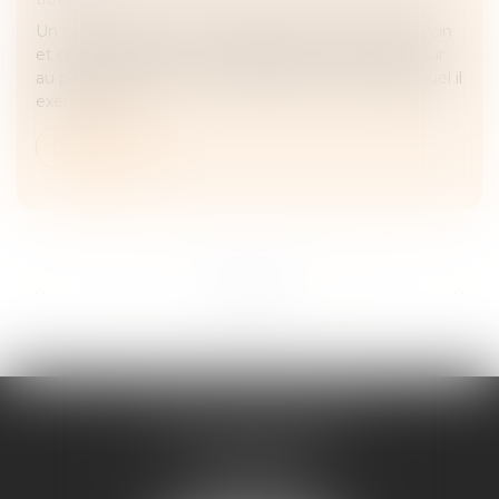
Un salarié initialement engagé en qualité de médecin
et chef de service, se voit affecté par son employeur
au poste de directeur médical de l’institut dans lequel il
exerce. Une...
Lire la suite
...
...
<<
<
6
7
8
9
10
11
12
>
>>
ADELINE FORTABAT
1, rue du Lycée
06000 NICE
Tél :
04 93 62 75 32