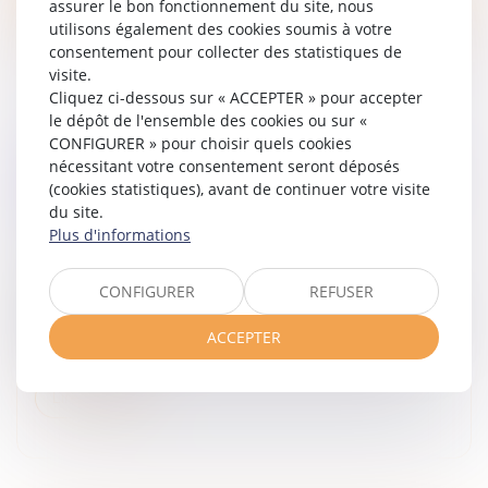
assurer le bon fonctionnement du site, nous
utilisons également des cookies soumis à votre
consentement pour collecter des statistiques de
visite.
Cliquez ci-dessous sur « ACCEPTER » pour accepter
le dépôt de l'ensemble des cookies ou sur «
CONFIGURER » pour choisir quels cookies
ACTION UT SINGULI : LES ASSOCIÉS
nécessitant votre consentement seront déposés
PEUVENT AGIR MÊME SI LA SOCIÉTÉ A DÉJÀ
(cookies statistiques), avant de continuer votre visite
ENGAGÉ UNE ACTION !
du site.
Droit des sociétés
/
Droit des sociétés commerciales
Plus d'informations
et professionnelles
Selon l’article L. 223-22 du Code de commerce, les
CONFIGURER
REFUSER
associés d’une SARL disposent de la faculté d’exercer
une action ut singuli, destinée à obtenir réparation d’un
ACCEPTER
préjudice subi...
Lire la suite