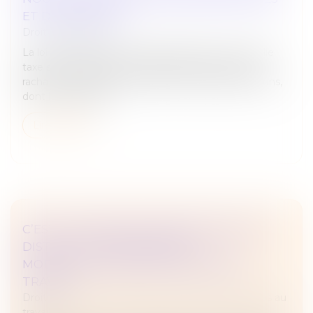
ET DE PAIEMENT
Droit des sociétés
La loi de finances pour 2025 a instauré une nouvelle
taxe sur les réductions de capital consécutives au
rachat par certaines sociétés de leurs propres actions,
dont les modalité...
Lire la suite
C’EST L’HISTOIRE D’UN EMPLOYEUR QUI
DISTINGUE CHANGEMENT ET
MODIFICATION DES CONDITIONS DE
TRAVAIL…
Droit du travail - Employeurs
/
Relation individuelles au
travail