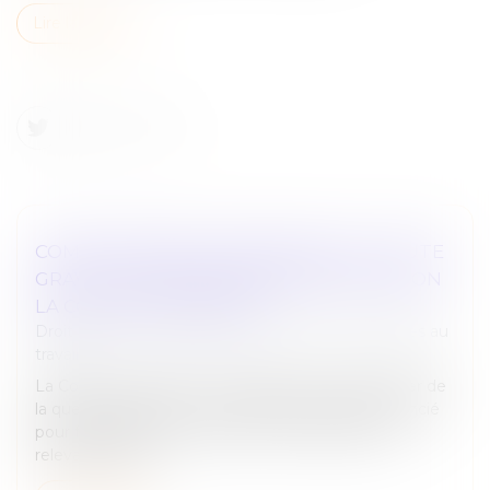
Lire la suite
COMPORTEMENT SENTIMENTAL ET FAUTE
GRAVE : UNE FRONTIÈRE FRANCHIE SELON
LA COUR DE CASSATION
Droit du travail - Employeurs
/
Relation individuelles au
travail
La Cour de cassation a été saisie le 26 mars dernier de
la question de savoir si un salarié pouvait être licencié
pour faute grave, en raison d’un comportement
relevant de sa vi...