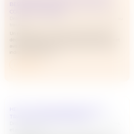
BESOIN D’ATTENDRE LE JUGE POUR LA
COUR DE CASSATION
Droit du travail - Employeurs
/
Relation individuelles au
travail
Un employeur peut rompre le contrat d’un salarié
déclaré inapte par le médecin du travail, même si cet
avis est contesté en justice, dès lors que ce dernier
indique expressément...
Lire la suite
HELP ! : UNE AIDE ADAPTÉE POUR LES
TRAVAILLEURS INDÉPENDANTS
Droit des sociétés
/
Droit des sociétés commerciales
et professionnelles