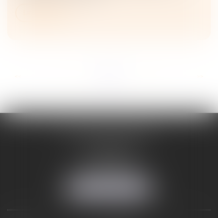
Lire la suite
...
...
<<
<
8
9
10
11
12
13
14
>
>>
ADELINE FORTABAT
1, rue du Lycée
06000 NICE
Tél :
04 93 62 75 32
Fax : 04 93 62 13 12
NOUS LOCALISER