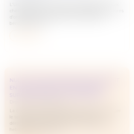
L'Urssaf permet aux travailleurs indépendants et aux
chefs d'entreprise rencontrant des difficultés majeures
d'ordre financier, familial, social ou médical de
bénéficier d'une a...
Lire la suite
NULLITÉ D'UNE CONVENTION DE FORFAIT
EN JOURS : IMPACT SUR LES HEURES
SUPPLÉMENTAIRES ET INDEMNITÉS
Droit du travail - Employeurs
La convention de forfait en jours permet d'aménager
le temps de travail d'un salarié sur l'année en
dérogeant aux durées maximales quotidiennes et
hebdomadaires de travail...