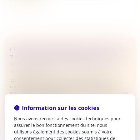
Lire la suite
CÉDER SES PARTS EN SARL : QUE SE PASSE-
T-IL SI LA SOCIÉTÉ NE RÉPOND PAS ?
Droit des sociétés
/
Droit des sociétés commerciales
et professionnelles
En application de l’article L 223-14 du Code de
commerce, la cession de parts sociales dans une
société à responsabilité limitée (SARL) à une personne
étrangère à la société est...
Information sur les cookies
Lire la suite
Nous avons recours à des cookies techniques pour
assurer le bon fonctionnement du site, nous
utilisons également des cookies soumis à votre
consentement pour collecter des statistiques de