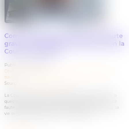
Comportement sentimental et faute
grave : une frontière franchie selon la
Cour de cassation
Publié le :
17/04/2025
Droit du travail - Employeurs
/
Relation individuelles au
travail
Source :
www.lemag-juridique.com
La Cour de cassation a été saisie le 26 mars dernier de la
question de savoir si un salarié pouvait être licencié pour
faute grave, en raison d’un comportement relevant de sa
vie sentimentale passée avec une collègue...