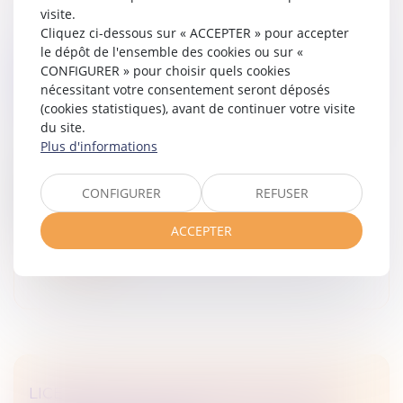
visite.
Cliquez ci-dessous sur « ACCEPTER » pour accepter
le dépôt de l'ensemble des cookies ou sur «
SOCIAL – RECLASSEMENT : LA DÉFINITION
CONFIGURER » pour choisir quels cookies
DU GROUPE PASSE (ENCORE) PAR LE CODE
nécessitant votre consentement seront déposés
DE COMMERCE
(cookies statistiques), avant de continuer votre visite
Droit du travail - Employeurs
/
Relation individuelles au
du site.
travail
Plus d'informations
Par un arrêt rendu le 19 mars dernier, la Cour de
cassation est venue apporter des précisions
CONFIGURER
REFUSER
concernant le périmètre du groupe à prendre en
considération au titre de la recherc...
ACCEPTER
Lire la suite
LICENCIEMENT POUR INAPTITUDE : PAS