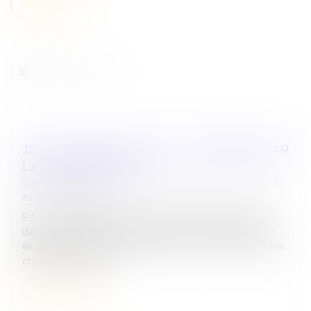
Lire la suite
JEC : UN NOUVEAU STATUT COMMENTÉ PAR
L'ADMINISTRATION
Droit des sociétés
/
Droit des sociétés commerciales
et professionnelles
5 à 15 % de dépenses de R&D. Jusque-là, le seuil de
dépenses de R&D requis pour qu’une entreprise soit
éligible au statut de JEI était fixé à 15 % minimum des
charges fiscalemen...
Lire la suite