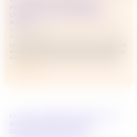
FINANCEMENT DES ENTREPRISES ET
L’ATTRACTIVITÉ DE LA FRANCE EST
PUBLIÉE
Droit des sociétés
/
Droit des sociétés commerciales
et professionnelles
La loi visant à accroître le financement des entreprises
et l’attractivité de la France comporte de nombreuses
mesures en droit des sociétés et en droit financier...
Lire la suite
LA COUR DE CASSATION VIENT DE JUGER
QUE LES AGISSEMENTS SEXISTES
CONSTITUENT UN MOTIF DE