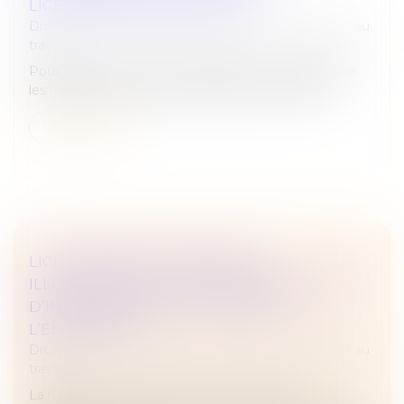
LICENCIEMENT POUR FAUTE
Droit du travail - Employeurs
/
Relation individuelles au
travail
Pour la première fois, la jurisprudence considère que
les agissements sexistes constituent une faute...
Lire la suite
LICENCIEMENT ÉCONOMIQUE :
ILLUSTRATION DE L’OBLIGATION LÉGALE
D’INFORMATION DU SALARIÉ PAR
L’EMPLOYEUR
Droit du travail - Employeurs
/
Relation individuelles au
travail
La rupture du contrat de travail résultant de