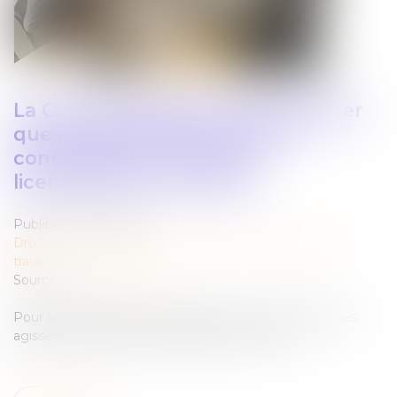
La Cour de Cassation vient de juger
que les agissements sexistes
constituent un motif de
licenciement pour faute
Publié le :
10/07/2024
Droit du travail - Employeurs
/
Relation individuelles au
travail
Source :
www.legisocial.fr
Pour la première fois, la jurisprudence considère que les
agissements sexistes constituent une faute...