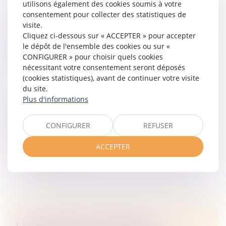
utilisons également des cookies soumis à votre
consentement pour collecter des statistiques de
TRANSFORMATION D’UNE SARL EN SA :
visite.
Cliquez ci-dessous sur « ACCEPTER » pour accepter
L’APPROBATION DU RAPPORT SUR LA
le dépôt de l'ensemble des cookies ou sur «
VALEUR DES BIENS ET LES AVANTAGES
CONFIGURER » pour choisir quels cookies
PARTICULIERS DOIT ÊTRE EXPRESSE
nécessitant votre consentement seront déposés
Droit des sociétés
/
Droit des sociétés commerciales
(cookies statistiques), avant de continuer votre visite
et professionnelles
du site.
Le changement de forme juridique d’une société,
Plus d'informations
quelle que soit sa forme, en une société par actions,
implique pour les associés de se prononcer sur le
CONFIGURER
REFUSER
rapport appréciant la val...
ACCEPTER
Lire la suite
LA LOI VISANT À ACCROÎTRE LE