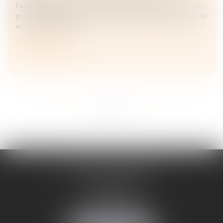
l'acceptation par le salarié d'un contrat de sécurisation
professionnelle doit avoir une cause économique réelle
et sérieuse. Aussi...
Lire la suite
...
...
<<
<
18
19
20
21
22
23
24
>
>>
ADELINE FORTABAT
1, rue du Lycée
06000 NICE
Tél :
04 93 62 75 32
Fax : 04 93 62 13 12