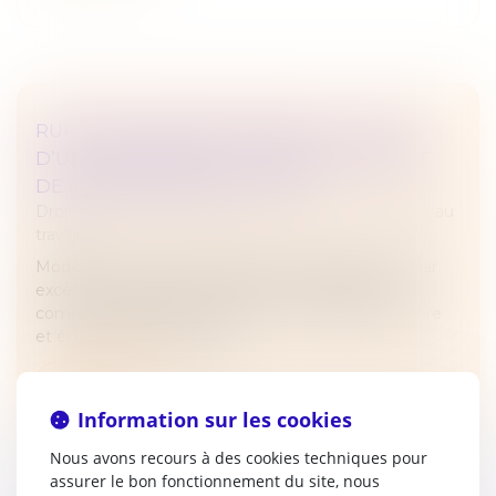
RUPTURE CONVENTIONNELLE : IL S’AGIT
D’UNE DÉMISSION SI LE CONSENTEMENT
DE L’EMPLOYEUR EST VICIÉ !
Droit du travail - Employeurs
/
Relation individuelles au
travail
Mode de résolution amiable du contrat de travail par
excellence, la rupture conventionnelle suppose
comme condition de validité, un consentement libre
et éclairé des deux partie...
Lire la suite
Information sur les cookies
Nous avons recours à des cookies techniques pour
assurer le bon fonctionnement du site, nous