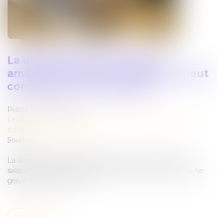
La dissimulation de relations
amoureuses entre deux salariés peut
constituer une faute grave
Publié le :
27/06/2024
Droit du travail - Employeurs
/
Relation individuelles au
travail
Source :
www.legisocial.fr
La dissimulation de relations amoureuses entre deux
salariés d'une même entreprise peut constituer une faute
grave dans certains cas...
Lire la suite