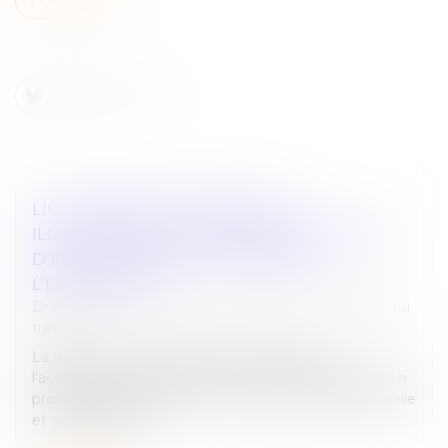
LICENCIEMENT ÉCONOMIQUE :
ILLUSTRATION DE L’OBLIGATION LÉGALE
D’INFORMATION DU SALARIÉ PAR
L’EMPLOYEUR
Droit du travail - Employeurs
/
Relation individuelles au
travail
La rupture du contrat de travail résultant de
l'acceptation par le salarié d'un contrat de sécurisation
professionnelle doit avoir une cause économique réelle
et sérieuse. Aussi...