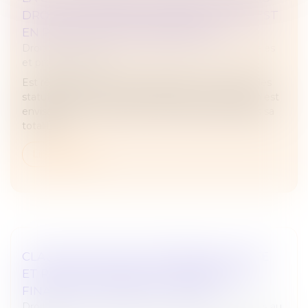
DROIT DE VOTER SUR SON EXCLUSION EST
EN PARTIE RÉPUTÉE NON ÉCRITE
Droit des sociétés
/
Droit des sociétés commerciales
et professionnelles
Est réputée non écrite la stipulation de la clause des
statuts d'une SAS privant l'associé dont l'exclusion est
envisagée de son droit de vote, pas la clause dans sa
totalité...
Lire la suite
CLAUSE DE NON-CONCURRENCE ILLICITE
ET RESTITUTION DE LA CONTREPARTIE
FINANCIÈRE INDÛMENT VERSÉE
Droit du travail - Employeurs
/
Relation individuelles au