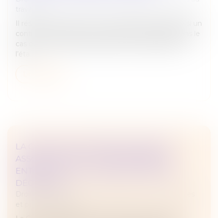
travail
Il résulte de l’article L.1121-1 du Code du travail que si un
contrat nul ne peut produire d’effet, les parties, dans le
cas où il a été exécuté, doivent être remises dans
l’éta...
Lire la suite
LA CONVOCATION IRRÉGULIÈRE D'UN
ASSOCIÉ DE SARL À UNE ASSEMBLÉE
ENTRAÎNE-T-ELLE L'ANNULATION DES
DÉCISIONS ?
Droit des sociétés
/
Droit des sociétés commerciales
et professionnelles