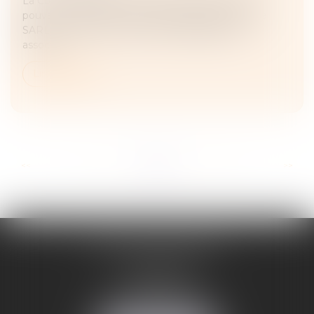
La Cour de cassation précise les deux conditions
pouvant entraîner la nullité des délibérations d'une
SARL au motif de convocation irrégulière d'un
associé...
Lire la suite
...
...
<<
<
19
20
21
22
23
24
25
>
>>
ADELINE FORTABAT
1, rue du Lycée
06000 NICE
Tél :
04 93 62 75 32
Fax : 04 93 62 13 12