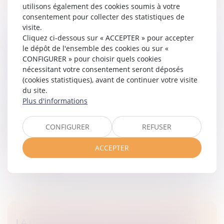
utilisons également des cookies soumis à votre
consentement pour collecter des statistiques de
visite.
Cliquez ci-dessous sur « ACCEPTER » pour accepter
LA DISSIMULATION DE RELATIONS
le dépôt de l'ensemble des cookies ou sur «
AMOUREUSES ENTRE DEUX SALARIÉS PEUT
CONFIGURER » pour choisir quels cookies
nécessitant votre consentement seront déposés
CONSTITUER UNE FAUTE GRAVE
(cookies statistiques), avant de continuer votre visite
Droit du travail - Employeurs
/
Relation individuelles au
du site.
travail
Plus d'informations
La dissimulation de relations amoureuses entre deux
salariés d'une même entreprise peut constituer une
CONFIGURER
REFUSER
faute grave dans certains cas...
ACCEPTER
Lire la suite
LA CLAUSE PRIVANT L’ASSOCIÉ DE SAS DU