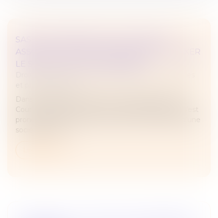
SAS ET DÉCISIONS COLLECTIVES DES
ASSOCIÉS : LES STATUTS PEUVENT-ILS FIXER
LE SEUIL DES VOIX EXPRIMÉES ?
Droit des sociétés
/
Droit des sociétés commerciales
et professionnelles
Dans une décision rendue le 15 novembre 2024, la
Cour de cassation, réunie en assemblée plénière, s’est
prononcée sur la question de savoir si les statuts d’une
société par acti...
Lire la suite