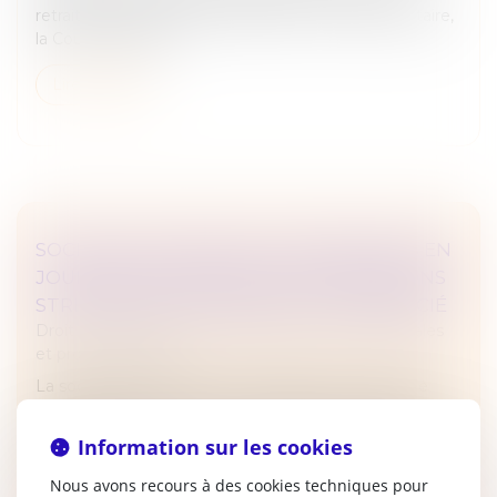
retraite, pour refus de présentation d’un pass sanitaire,
la Cour de cassati...
Lire la suite
SOCIÉTÉ D’ATTRIBUTION D’IMMEUBLES EN
JOUISSANCE PARTAGÉE : DES CONDITIONS
STRICTES POUR LE RETRAIT D’UN ASSOCIÉ
Droit des sociétés
/
Droit des sociétés commerciales
et professionnelles
La société d’attribution d’immeubles en jouissance
partagée permet à des associés d'acquérir des droits
de jouissance sur un bien immobilier pour des périodes
Information sur les cookies
déterminées, dans...
Nous avons recours à des cookies techniques pour