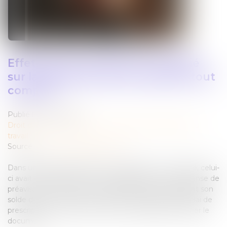
Effets de l’incarcération du salarié
sur la signature de son solde de tout
compte
Publié le :
27/11/2024
Droit du travail - Employeurs
/
Relation individuelles au
travail
Source :
www.lemag-juridique.com
Dans une affaire opposant un employeur et un salarié, celui-
ci avait été licencié pour motif disciplinaire avec dispense de
préavis, des suites d’une incarcération, mais contestait son
solde de tout compte, évoquant la suspension du délai de
prescription, compte tenu de son impossibilité à signer le
document...