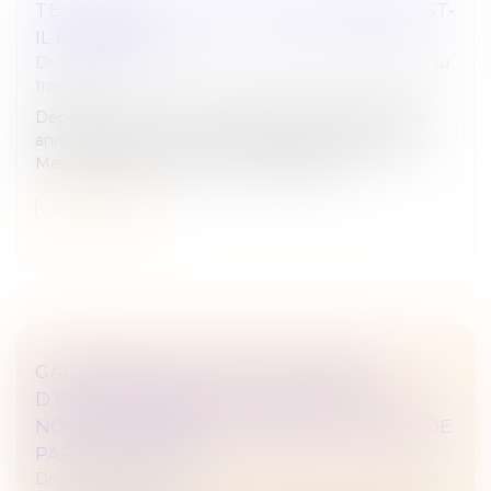
TÉLÉTRAVAIL : UN RETOUR EN ARRIÈRE EST-
IL POSSIBLE ?
Droit du travail - Employeurs
/
Relation individuelles au
travail
Depuis plusieurs mois, de plus en plus d'entreprises
annoncent revenir sur le télétravail de leurs salariés.
Mais dans quelle mesure est-ce possible ?
Lire la suite
GARANTIE D’ÉVICTION ET LIBERTÉ
D’ENTREPRENDRE : LES LIMITES DE LA
NON-CONCURRENCE APRÈS LA CESSION DE
PARTS SOCIALES
Droit des sociétés
/
Droit des sociétés commerciales