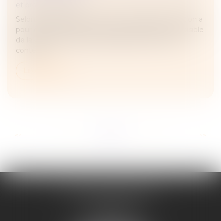
et professionnelles
Selon l’article 1626 du Code civil, la garantie d’éviction a
pour objet d’assurer à l’acquéreur la possession paisible
de la chose vendue après sa délivrance. Dans ce
contexte,...
Lire la suite
...
...
<<
<
13
14
15
16
17
18
19
>
>>
ADELINE FORTABAT
1, rue du Lycée
06000 NICE