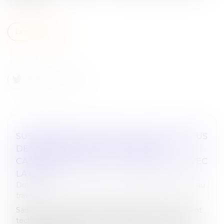
Lire la suite
SUSPENSION DU TRAVAILLEUR POUR REFUS
DE PASSE SANITAIRE : LA COUR DE
CASSATION VALIDE LA COMPATIBILITÉ AVEC
LA CEDH
Droit du travail - Employeurs
/
Relation individuelles au
travail
Saisie d’un litige concernant la suspension d’un agent
technique et d’entretien employé en maison de