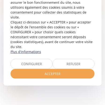
Lire la suite
assurer le bon fonctionnement du site, nous
utilisons également des cookies soumis à votre
consentement pour collecter des statistiques de
visite.
Cliquez ci-dessous sur « ACCEPTER » pour accepter
le dépôt de l'ensemble des cookies ou sur «
CONFIGURER » pour choisir quels cookies
EFFETS DE L’INCARCÉRATION DU SALARIÉ
nécessitant votre consentement seront déposés
SUR LA SIGNATURE DE SON SOLDE DE TOUT
(cookies statistiques), avant de continuer votre visite
du site.
COMPTE
Plus d'informations
Droit du travail - Employeurs
/
Relation individuelles au
travail
CONFIGURER
REFUSER
Dans une affaire opposant un employeur et un salarié,
celui-ci avait été licencié pour motif disciplinaire avec
ACCEPTER
dispense de préavis, des suites d’une incarcération,
mais contest...
Lire la suite