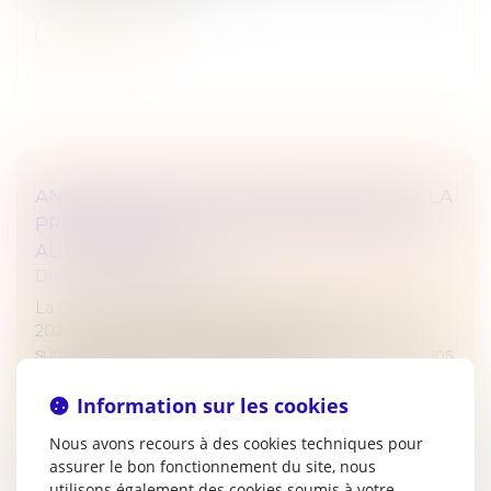
Lire la suite
ANNUALISATION DU TEMPS DE TRAVAIL : LA
PRORATISATION DU SEUIL NE PEUT ÊTRE
AUTOMATIQUE
Droit du travail - Employeurs
La Cour de cassation censure, dans un arrêt du 3 juin
2026, une méthode de calcul des heures
supplémentaires jugée défavorable à l’employeur dans
le cadre d’un aménagement du te...
Information sur les cookies
Lire la suite
Nous avons recours à des cookies techniques pour
assurer le bon fonctionnement du site, nous
utilisons également des cookies soumis à votre