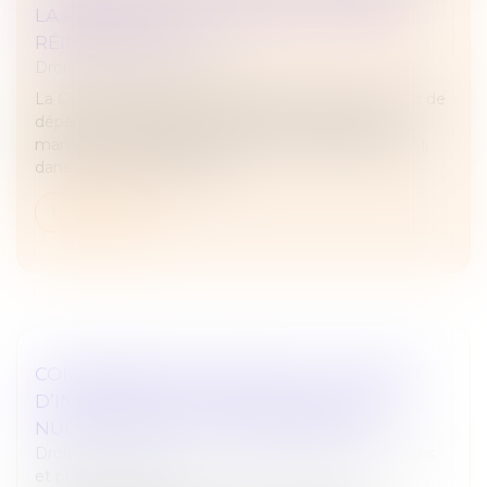
LA PROTECTION NE RENAÎT PAS APRÈS
RÉINTÉGRATION
Droit du travail - Employeurs
La Cour de cassation a récemment précisé le point de
départ et la durée de la protection attachée au
mandat de représentant de section syndicale (RSS),
dans un contexte de réint...
Lire la suite
COMMISSAIRE AUX APPORTS : LE DÉFAUT
D’INDÉPENDANCE ENTRAÎNE AUSSI LA
NULLITÉ DE LA LETTRE DE MISSION
Droit des sociétés
/
Droit des sociétés commerciales
et professionnelles