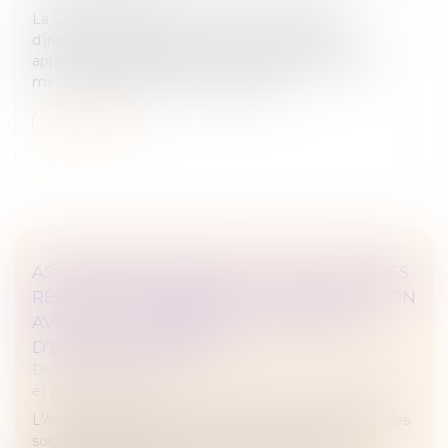
La Cour de cassation renforce les exigences
d’indépendance pesant sur le commissaire aux
apports. Elle juge que lorsque celui-ci intervient en
méconnaissance des incompatibilité...
Lire la suite
ASSEMBLÉES GÉNÉRALES : ÉVOLUTION DES
RÈGLES CONCERNANT LA COMMUNICATION
AVEC LES ACTIONNAIRES ET LA DATE
D’ENREGISTREMENT
Droit des sociétés
/
Droit des sociétés commerciales
et professionnelles
L'Autorité des marchés financiers attire l'attention des
sociétés cotées sur un marché réglementé ou un