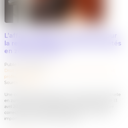
L’affaire Lafarge : un tournant pour
la responsabilité pénale des sociétés
en zone de conflit
Publié le :
24/06/2026
Droit des sociétés
/
Droit des sociétés commerciales et
professionnelles
Source :
www.ansa.fr
Une condamnation inédite pour une entreprise industrielle
en zone de conflit international. Le jugement rendu le 13
avril 2026 par le tribunal judiciaire de Paris, 16e chambre
correctionnelle, dans l’affaire Lafarge est une décision
importante en droit pénal des affaires...