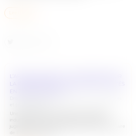
Lire la suite
L’AFFAIRE LAFARGE : UN TOURNANT POUR
LA RESPONSABILITÉ PÉNALE DES SOCIÉTÉS
EN ZONE DE CONFLIT
Droit des sociétés
/
Droit des sociétés commerciales
et professionnelles
Une condamnation inédite pour une entreprise
industrielle en zone de conflit international. Le
jugement rendu le 13 avril 2026 par le tribunal judiciaire
de Paris, 16e chambre c...