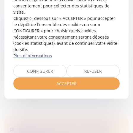
consentement pour collecter des statistiques de
visite.
Cliquez ci-dessous sur « ACCEPTER » pour accepter
le dépôt de l'ensemble des cookies ou sur «
EXTRAIT KBIS ET ATTESTATION RNE :
CONFIGURER » pour choisir quels cookies
QUELLES DIFFÉRENCES ?
nécessitant votre consentement seront déposés
Droit des sociétés
/
Droit des sociétés commerciales
(cookies statistiques), avant de continuer votre visite
et professionnelles
du site.
Depuis l’effectivité de la loi Pacte en 2023 et la
Plus d'informations
création du RNE, les documents de référence que
sont l’extrait Kbis et l’attestation RNE peuvent être
CONFIGURER
REFUSER
confondus en raison ...
ACCEPTER
Lire la suite
REPRÉSENTANT DE SECTION SYNDICALE :