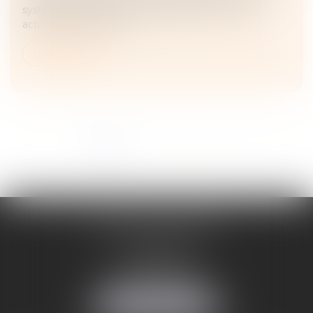
système multilatéral de négociation, et de leurs
actionnaires, sur l’entr...
Lire la suite
...
<<
<
1
2
3
4
5
6
7
>
>>
ADELINE FORTABAT
1, rue du Lycée
06000 NICE
Tél :
04 93 62 75 32
Fax : 04 93 62 13 12
NOUS LOCALISER