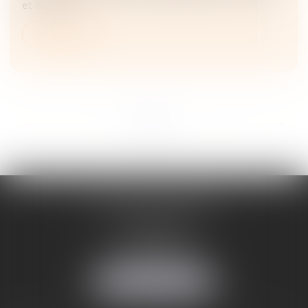
et des soci...
Lire la suite
...
<<
<
1
2
3
4
5
6
7
>
>>
ADELINE FORTABAT
1, rue du Lycée
06000 NICE
Tél :
04 93 62 75 32
Fax : 04 93 62 13 12
NOUS LOCALISER