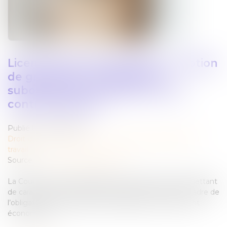
Licenciement économique : la notion
de groupe de reclassement
subordonnée à l’existence d’un
contrôle effectif
Publié le :
07/05/2026
Droit du travail - Employeurs
/
Relation individuelles au
travail
Source :
www.lemag-juridique.com
La Cour de cassation rappelle les critères stricts permettant
de caractériser un groupe de reclassement dans le cadre de
l’obligation de reclassement préalable au licenciement
économique...