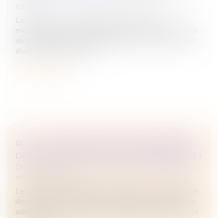
travail
Les salariés ont la possibilité de rejoindre un
mouvement de grève nationale. Cela n’engendre pas
de sanction mais à un impact financier. Pour vous les
élus, la question des heu...
Lire la suite
RCS : LA CONFIDENTIALITÉ DES ADRESSES
DES ASSOCIÉS ET DIRIGEANTS RENFORCÉE !
Droit des sociétés
/
Droit des sociétés commerciales
et professionnelles
Les associés et dirigeants de sociétés à responsabilité
illimitée ont désormais la possibilité de dissimuler leur
adresse personnelle au sein du registre du commerce