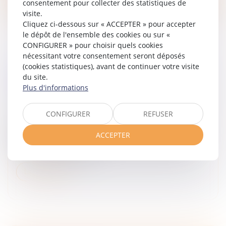
consentement pour collecter des statistiques de
visite.
Cliquez ci-dessous sur « ACCEPTER » pour accepter
le dépôt de l'ensemble des cookies ou sur «
CONFIGURER » pour choisir quels cookies
nécessitant votre consentement seront déposés
(cookies statistiques), avant de continuer votre visite
PAS D’INDEMNITÉS DE RUPTURE POUR LE
du site.
SALARIÉ RÉINTÉGRÉ !
Plus d'informations
Droit du travail - Employeurs
/
Relation individuelles au
travail
CONFIGURER
REFUSER
Le salarié réintégré dans l’entreprise à la suite de
l’annulation de son licenciement par les tribunaux a
ACCEPTER
droit à une indemnité d’éviction mais ne peut pas
prétendre à des indem...
Lire la suite