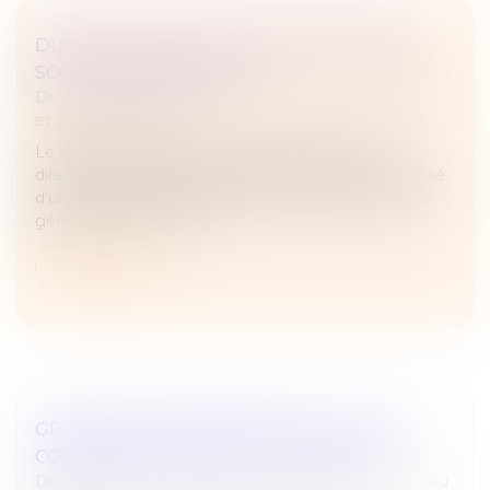
DU NOUVEAU POUR LE DIRECTOIRE DES
SOCIÉTÉS ANONYMES
Droit des sociétés
/
Droit des sociétés commerciales
et professionnelles
Le seuil du capital social en dessous duquel le
directoire d’une société anonyme peut être composé
d’une seule personne, qui prend le titre de directeur
général unique, vient d’...
Lire la suite
GRÈVES DE SEPTEMBRE 2025 : QUELLES
CONSÉQUENCES SI ON FAIT GRÈVE ?
Droit du travail - Employeurs
/
Relation individuelles au