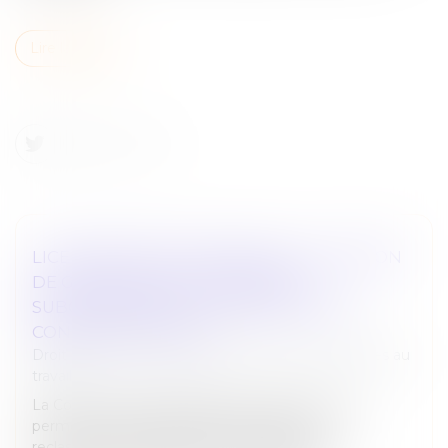
Lire la suite
LICENCIEMENT ÉCONOMIQUE : LA NOTION
DE GROUPE DE RECLASSEMENT
SUBORDONNÉE À L’EXISTENCE D’UN
CONTRÔLE EFFECTIF
Droit du travail - Employeurs
/
Relation individuelles au
travail
La Cour de cassation rappelle les critères stricts
permettant de caractériser un groupe de
reclassement dans le cadre de l’obligation de