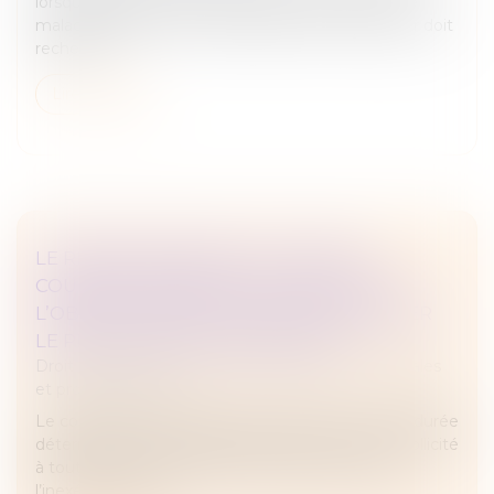
lorsqu’un salarié est déclaré inapte à la suite d’une
maladie d’origine non professionnelle, l’employeur doit
recherch...
Lire la suite
LE REMBOURSEMENT DU COMPTE
COURANT D’ASSOCIÉ EST DISTINCT DE
L’OBLIGATION DE LA SOCIÉTÉ DE RÉGLER
LE PRIX DES PARTS RACHETÉES !
Droit des sociétés
/
Droit des sociétés commerciales
et professionnelles
Le compte courant d’associé constitue un prêt à durée
déterminée, dont le remboursement peut être sollicité
à tout moment. Toutefois, sauf clause contraire,
l’inexécution de l’o...