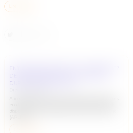
Lire la suite
ENTREPRISES EN DIFFICULTÉ : BÉNÉFICIEZ
DE L’ACTIVITÉ PARTIELLE DE LONGUE
DURÉE REBOND (APLD-R)
Droit des sociétés
Afin de protéger l’emploi des salariés des entreprises
en difficulté, la loi de finances pour 2025 introduit le
dispositif d'activité partielle de longue durée rebond
(APLD-R)....
Lire la suite