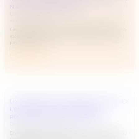
N’A PAS ÉTÉ PRONONCÉE !
Droit des sociétés
/
Droit des sociétés commerciales
et professionnelles
Les associés sont tenus par les délibérations prises en
assemblée tant que la nullité de ladite assemblée n’a
pas été prononcée...
Lire la suite
LICENCIEMENT POUR INAPTITUDE : QUAND
L’EMPLOYEUR EST-IL DISPENSÉ DE
RECHERCHER UN RECLASSEMENT ?
Droit du travail - Employeurs
En application de l’article L 1226-2-1 du Code du travail,