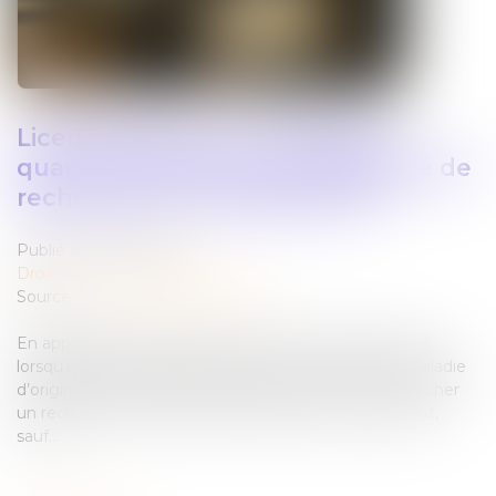
Licenciement pour inaptitude :
quand l’employeur est-il dispensé de
rechercher un reclassement ?
Publié le :
06/03/2025
Droit du travail - Employeurs
Source :
www.lemag-juridique.com
En application de l’article L 1226-2-1 du Code du travail,
lorsqu’un salarié est déclaré inapte à la suite d’une maladie
d’origine non professionnelle, l’employeur doit rechercher
un reclassement avant de procéder à un licenciement,
sauf...