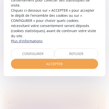
consentement pour collecter des statistiques de
DROIT DES SOCIÉTÉS : PUBLICATION DE
visite.
Cliquez ci-dessous sur « ACCEPTER » pour accepter
DEUX ORDONNANCES RÉFORMANT LE
le dépôt de l'ensemble des cookies ou sur «
RÉGIME DES NULLITÉS ET LES ORGANISMES
CONFIGURER » pour choisir quels cookies
DE PLACEMENT COLLECTIF
nécessitant votre consentement seront déposés
Droit des sociétés
/
Droit des sociétés commerciales
(cookies statistiques), avant de continuer votre visite
et professionnelles
du site.
La première ordonnance vise à limiter les nullités
Plus d'informations
abusives, à renforcer la sécurité juridique et à clarifier le
régime applicable, tout en alignant le droit français sur
CONFIGURER
REFUSER
les st...
ACCEPTER
Lire la suite
LES DÉCISIONS PRISES EN ASSEMBLÉE
LIENT LES ASSOCIÉS, TANT QUE LA NULLITÉ