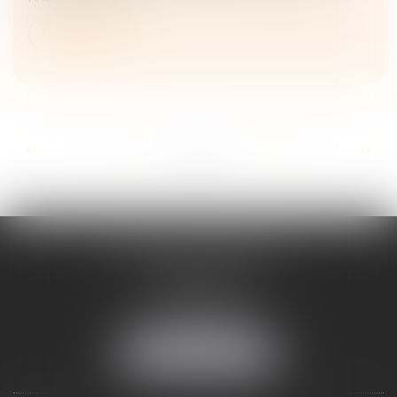
Lire la suite
...
...
<<
<
9
10
11
12
13
14
15
>
>>
ADELINE FORTABAT
1, rue du Lycée
06000 NICE
Tél :
04 93 62 75 32
Fax : 04 93 62 13 12
NOUS LOCALISER