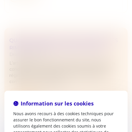
QUAND MARIAGE ET DROIT DES SOCIÉTÉS
RIMENT AVEC ASSOCIATION FORCÉE !
Droit des sociétés
L’article 1832-2 du Code civil permet, sous certaines
conditions, au conjoint d’un époux marié sous le
régime de la communauté qui a utilisé des biens
communs pour réaliser un a...
Lire la suite
Information sur les cookies
Nous avons recours à des cookies techniques pour
assurer le bon fonctionnement du site, nous
utilisons également des cookies soumis à votre