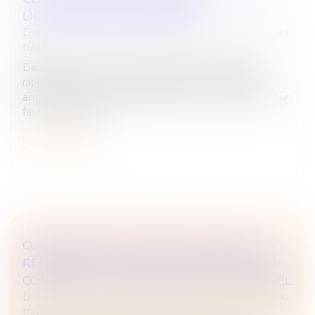
LICENCIEMENT À RESPECTER
Droit du travail - Employeurs
/
Relation individuelles au
travail
Dans un arrêt du 11 juin 2025, la Cour de cassation
rappelle la distinction essentielle entre la rupture
anticipée d’un contrat à durée déterminée (CDD) pour
faute grave et la p...
Lire la suite
CONGÉS PAYÉS ET ARRÊT DE TRAVAIL : LA
RÉFORME DE 2024 ÉCHAPPE (ENCORE) AU
CONTRÔLE DU CONSEIL CONSTITUTIONNEL
Droit du travail - Employeurs
/
Relation individuelles au
travail