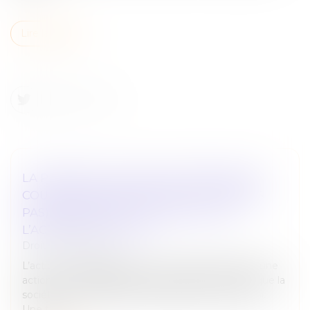
Lire la suite
LA PERTE DE LA QUALITÉ D’ASSOCIÉ EN
COURS D’INSTANCE NE FAIT (TOUJOURS
PAS) BARRAGE À LA POURSUITE DE
L’ACTION UT SINGULI !
Droit des sociétés
L’action ut singuli permet à un associé d’intenter une
action en responsabilité dans l’intérêt social, afin que la
société soit indemnisée du préjudice qu’elle a subi.
Une telle...