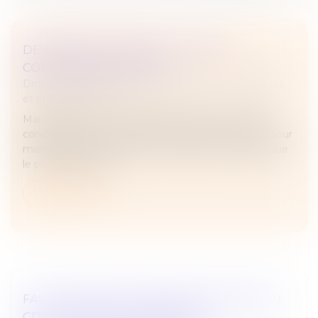
DEVOIR DE VIGILANCE : LA POSTE
CONDAMNÉE EN APPEL
Droit des sociétés
/
Droit des sociétés commerciales
et professionnelles
Mardi 17 juin, la Cour d’appel de Paris a confirmé la
condamnation de La Poste en première instance pour
manquement à son devoir de vigilance, estimant que
le plan de vigilance...
Lire la suite
FAUTE GRAVE ET RUPTURE ANTICIPÉE DU
CDD : PAS DE PROCÉDURE DE