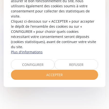
assurer le bon fonctionnement du site, nous
utilisons également des cookies soumis à votre
consentement pour collecter des statistiques de
visite.
Cliquez ci-dessous sur « ACCEPTER » pour accepter
le dépôt de l'ensemble des cookies ou sur «
CONFIGURER » pour choisir quels cookies
REPRISE D’ACTES PAR UNE SOCIÉTÉ EN
nécessitant votre consentement seront déposés
FORMATION : LA VOLONTÉ DES PARTIES NE
(cookies statistiques), avant de continuer votre visite
SUFFIT PAS !
du site.
Plus d'informations
Droit des sociétés
/
Droit des sociétés commerciales
et professionnelles
CONFIGURER
REFUSER
La Cour de cassation se prononce une nouvelle fois sur
la reprise des actes par une société en formation et
ACCEPTER
semble opérer un léger infléchissement de sa
jurisprudence en la mati...
Lire la suite