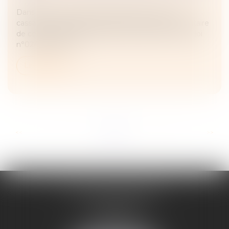
Dans un arrêt rendu le 28 mai 2025, la Cour de
cassation a déclaré irrecevable une question prioritaire
de constitutionnalité (QPC) visant l'article 37 de la loi
n°024-364 du 22...
Lire la suite
...
...
<<
<
4
5
6
7
8
9
10
>
>>
ADELINE FORTABAT
1, rue du Lycée
06000 NICE
Tél :
04 93 62 75 32