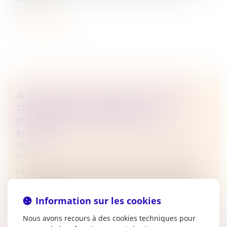
Lire la suite
ACTIONS GRATUITES ANNULÉES APRÈS
TRANSFERT DE CONTRAT : PAS
D’INDEMNISATION SANS PREUVE DE
FRAUDE
Droit du travail - Employeurs
/
Relation individuelles au
travail
La Cour de cassation, dans un arrêt rendu le 18 juin
2025, rappelle que les actions gratuites attribuées dans
le cadre d’un plan d’entreprise ne constituent pas un
Information sur les cookies
élément de ré...
Nous avons recours à des cookies techniques pour
Lire la suite