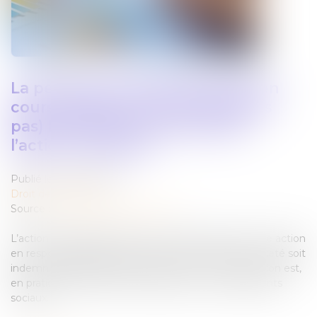
La perte de la qualité d’associé en
cours d’instance ne fait (toujours
pas) barrage à la poursuite de
l’action ut singuli !
Publié le :
08/07/2025
Droit des sociétés
Source :
www.lemag-juridique.com
L’action ut singuli permet à un associé d’intenter une action
en responsabilité dans l’intérêt social, afin que la société soit
indemnisée du préjudice qu’elle a subi. Une telle action est,
en pratique, fréquemment dirigée contre les dirigeants
sociaux...