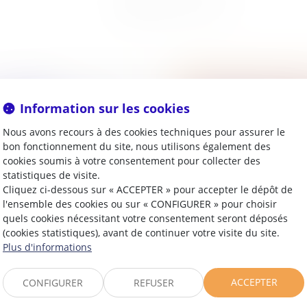
COUR DE
RETARD DE PAIEM
Information sur les cookies
E TRANSPARENCE
DÉMONTRER POUR
Nous avons recours à des cookies techniques pour assurer le
E FINANCIÈRE
LÉGAUX
bon fonctionnement du site, nous utilisons également des
iduelles au travail
Droit du travail - Em
cookies soumis à votre consentement pour collecter des
use de non-
En matière de paieme
statistiques de visite.
Cliquez ci-dessous sur « ACCEPTER » pour accepter le dépôt de
uer qu’à condition
du Code civil prévoit
l'ensemble des cookies ou sur « CONFIGURER » pour choisir
ière, confo...
versement d’intérêts 
quels cookies nécessitant votre consentement seront déposés
(cookies statistiques), avant de continuer votre visite du site.
Lire la suite
Plus d'informations
ACCEPTER
CONFIGURER
REFUSER