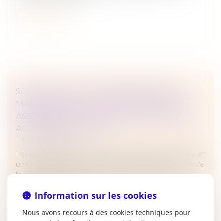
Lire la suite
SOCIÉTÉ CIVILE : LA DÉSIGNATION D’UN
MANDATAIRE POUR CONVOQUER UNE
ASSEMBLÉE DOIT SUIVRE LA PROCÉDURE
ACCÉLÉRÉE AU FOND !
Droit des sociétés
Lorsqu’un gérant de société civile refuse de convoquer
une assemblée sur une question déterminée ou garde
le silence à ce sujet, un associé non-gérant peut
demander en justice l...
Information sur les cookies
Lire la suite
Nous avons recours à des cookies techniques pour