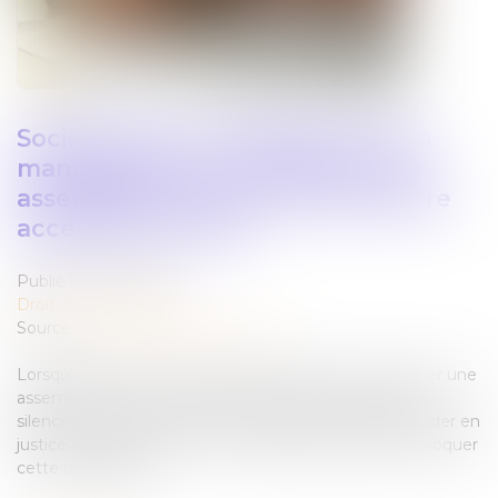
Société civile : la désignation d’un
mandataire pour convoquer une
assemblée doit suivre la procédure
accélérée au fond !
Publié le :
18/06/2025
Droit des sociétés
Source :
www.lemag-juridique.com
Lorsqu’un gérant de société civile refuse de convoquer une
assemblée sur une question déterminée ou garde le
silence à ce sujet, un associé non-gérant peut demander en
justice la désignation d’un mandataire chargé de provoquer
cette délibération...