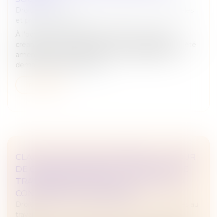
Droit des sociétés
/
Droit des sociétés commerciales
et professionnelles
À l’occasion d’un litige opposant deux sociétés
créancières à leur débitrice, la Cour de cassation a été
amenée à se prononcer sur la recevabilité d’une
demande tendant à la dés...
Lire la suite
CLAUSE DE NON-CONCURRENCE : LA COUR
DE CASSATION RAPPELLE L’EXIGENCE DE
TRANSPARENCE DANS LE CALCUL DE LA
CONTREPARTIE FINANCIÈRE
Droit du travail - Employeurs
/
Relation individuelles au
travail