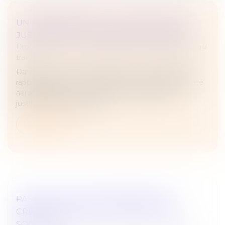
UN MANQUEMENT À LA SÉCURITÉ PEUT
JUSTIFIER UN LICENCIEMENT IMMÉDIAT
Droit du travail - Employeurs
/
Relation individuelles au
travail
Dans un arrêt du 21 mai 2025, la Cour de cassation
rappelle que le non-respect des procédures de sûreté
aéroportuaire peut constituer une faute grave,
justifiant un licenciement...
Lire la suite
PAS DE POUVOIR D’INGÉRENCE DES
CRÉANCIERS DANS LA GESTION DE LA
SOCIÉTÉ !