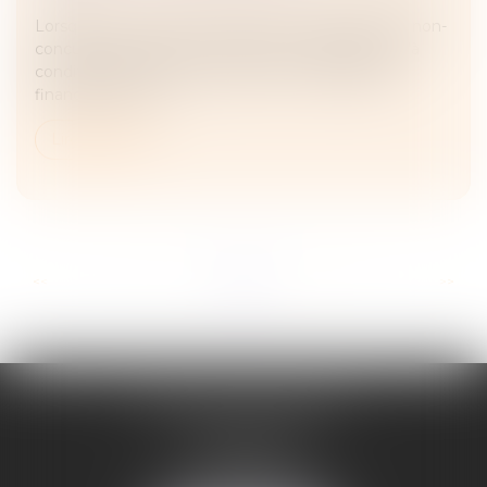
Lorsqu’un contrat de travail prévoit une clause de non-
concurrence, celle-ci n’a vocation à s’appliquer qu’à
condition qu’elle soit assortie d’une contrepartie
financière, confo...
Lire la suite
...
...
<<
<
5
6
7
8
9
10
11
>
>>
ADELINE FORTABAT
1, rue du Lycée
06000 NICE
Tél :
04 93 62 75 32