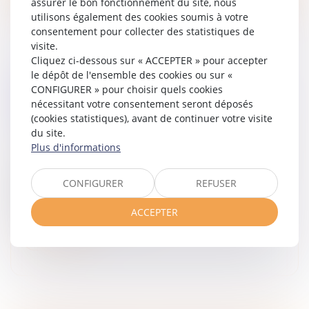
assurer le bon fonctionnement du site, nous
utilisons également des cookies soumis à votre
consentement pour collecter des statistiques de
visite.
Cliquez ci-dessous sur « ACCEPTER » pour accepter
le dépôt de l'ensemble des cookies ou sur «
RETRAIT LITIGIEUX : LE PRIX À
CONFIGURER » pour choisir quels cookies
REMBOURSER EST CELUI DE LA DERNIÈRE
nécessitant votre consentement seront déposés
CESSION
(cookies statistiques), avant de continuer votre visite
Droit des sociétés
/
Droit des sociétés commerciales
du site.
et professionnelles
Plus d'informations
Le droit au retrait litigieux permet au débiteur d’une
créance cédée de se libérer de sa dette en
CONFIGURER
REFUSER
remboursant au cessionnaire le prix effectivement
payé pour l’acquisition de la...
ACCEPTER
Lire la suite