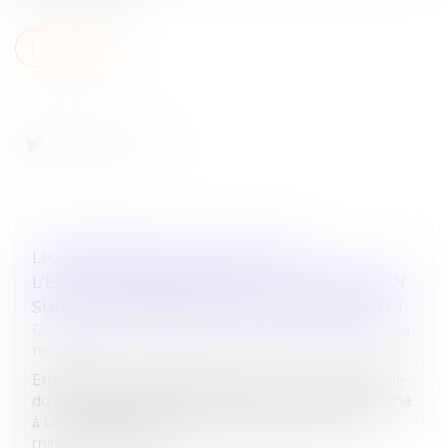
Lire la suite
LICENCIEMENT ET REPORT DE
L’ENTRETIEN PRÉALABLE : L’INFORMATION
SUFFIT, PAS BESOIN D’UN NOUVEAU DÉLAI
Droit du travail - Employeurs
/
Relation individuelles au
travail
En matière de licenciement, l’article L 1232-2 du Code
du travail impose à l’employeur de convoquer le salarié
à un entretien préalable, en respectant un délai
minimum de cinq j...