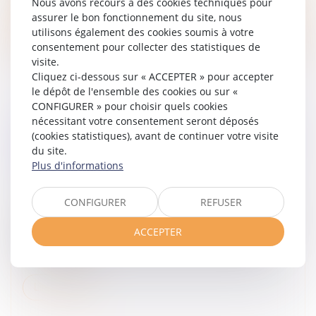
Nous avons recours à des cookies techniques pour
assurer le bon fonctionnement du site, nous
Lire la suite
utilisons également des cookies soumis à votre
consentement pour collecter des statistiques de
visite.
Cliquez ci-dessous sur « ACCEPTER » pour accepter
le dépôt de l'ensemble des cookies ou sur «
CONFIGURER » pour choisir quels cookies
nécessitant votre consentement seront déposés
EFFETS DE L’INCARCÉRATION DU SALARIÉ
(cookies statistiques), avant de continuer votre visite
SUR LA SIGNATURE DE SON SOLDE DE TOUT
du site.
COMPTE
Plus d'informations
Droit du travail - Employeurs
/
Relation individuelles au
travail
CONFIGURER
REFUSER
Dans une affaire opposant un employeur et un salarié,
celui-ci avait été licencié pour motif disciplinaire avec
ACCEPTER
dispense de préavis, des suites d’une incarcération,
mais contest...
Lire la suite