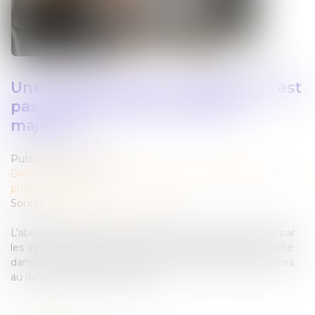
Une décision prise à l’unanimité n’est
pas constitutive d’un abus de
majorité
Publié le :
22/11/2023
Droit des sociétés
/
Droit des sociétés commerciales et
professionnelles
Source :
www.lemag-juridique.com
L’abus de majorité est constitué par une décision prise par
les associés contrairement à l’intérêt général de la société
dans l’unique dessein de favoriser les associés majoritaires
au détriment des minoritaires...