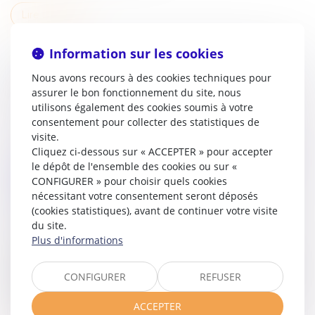
Lire la suite
Information sur les cookies
Nous avons recours à des cookies techniques pour
assurer le bon fonctionnement du site, nous
utilisons également des cookies soumis à votre
consentement pour collecter des statistiques de
visite.
Cliquez ci-dessous sur « ACCEPTER » pour accepter
NOUVELLES OBLIGATIONS D’INFORMATION
le dépôt de l'ensemble des cookies ou sur «
DES SALARIÉS SUR LA RELATION DE
CONFIGURER » pour choisir quels cookies
nécessitant votre consentement seront déposés
TRAVAIL ET LES POSTES À POURVOIR
(cookies statistiques), avant de continuer votre visite
Droit du travail - Employeurs
/
Relation individuelles au
du site.
travail
Plus d'informations
Le décret n° 2023-1004, paru le 30 octobre 2023,
transpose la directive 2019/1152 du 10 juin 2019 relative
CONFIGURER
REFUSER
à des conditions de travail transparentes et prévisibles
dans l’Union...
ACCEPTER