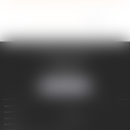
...
<<
<
23
24
25
26
27
28
29
>
>>
ADELINE FORTABAT
1, rue du Lycée
06000 NICE
Tél :
04 93 62 75 32
Fax : 04 93 62 13 12
NOUS LOCALISER
ACCUEIL
STRUCTURE
EXPERTISES
CONTACT
SERVICES
HONORAIRES
PLAN DU SITE
MENTIONS LÉGALES