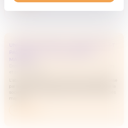
Lire la suite
UNE DÉCISION PRISE À L’UNANIMITÉ N’EST
PAS CONSTITUTIVE D’UN ABUS DE
MAJORITÉ
Droit des sociétés
/
Droit des sociétés commerciales
et professionnelles
L’abus de majorité est constitué par une décision prise
par les associés contrairement à l’intérêt général de la
société dans l’unique dessein de favoriser les associés
majorita...
Lire la suite