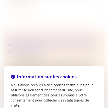
Lire la suite
RÉDUCTION DE CAPITAL : NOUVELLE TAXE,
NOUVELLES OBLIGATIONS DÉCLARATIVES
ET DE PAIEMENT
Droit des sociétés
La loi de finances pour 2025 a instauré une nouvelle
taxe sur les réductions de capital consécutives au
rachat par certaines sociétés de leurs propres actions,
Information sur les cookies
dont les modalité...
Nous avons recours à des cookies techniques pour
Lire la suite
assurer le bon fonctionnement du site, nous
utilisons également des cookies soumis à votre
consentement pour collecter des statistiques de
visite.