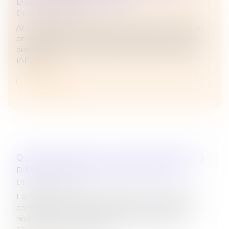
DURÉE REBOND (APLD-R)
Droit des sociétés
Afin de protéger l’emploi des salariés des entreprises
en difficulté, la loi de finances pour 2025 introduit le
dispositif d'activité partielle de longue durée rebond
(APLD-R)....
Lire la suite
QUAND MARIAGE ET DROIT DES SOCIÉTÉS
RIMENT AVEC ASSOCIATION FORCÉE !
Droit des sociétés
L’article 1832-2 du Code civil permet, sous certaines
conditions, au conjoint d’un époux marié sous le
régime de la communauté qui a utilisé des biens
communs pour réaliser un a...