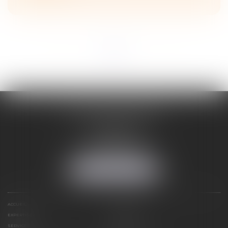
<<
<
1
2
3
>
>>
ADELINE FORTABAT
1, rue du Lycée
06000 NICE
Tél :
04 93 62 75 32
Fax : 04 93 62 13 12
NOUS LOCALISER
ACCUEIL
STRUCTURE
EXPERTISES
CONTACT
SERVICES
HONORAIRES