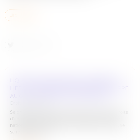
Lire la suite
LIQUIDATION JUDICIAIRE : L’INDEMNITÉ
LIÉE À LA RÉSIDENCE PRINCIPALE ÉCHAPPE
AU GAGE COMMUN DES CRÉANCIERS
Droit des sociétés
Selon l’article L.526-1 du Code de commerce, les droits
d’une personne physique immatriculée au registre
national des entreprises sur l’immeuble où est située
sa résidence princ...