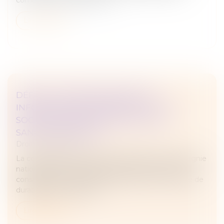
Lire la suite
DÉFAUT D'ÉTABLISSEMENT DES
INFORMATIONS DE DURABILITÉ : LES
SOCIÉTÉS ENCOURENT ELLES UNE
SANCTION PÉNALE ?
Droit des sociétés
La commission des études juridiques de la Compagnie
nationale des commissaires aux comptes (CNCC)
considère que l'absence d'informations en matière de
durabilité dans le rapport...
Lire la suite