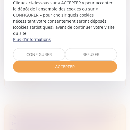
Cliquez ci-dessous sur « ACCEPTER » pour accepter
le dépôt de l'ensemble des cookies ou sur «
CONFIGURER » pour choisir quels cookies
DISPOSITIF D'ACTIVITÉ PARTIELLE DE
nécessitant votre consentement seront déposés
(cookies statistiques), avant de continuer votre visite
LONGUE DURÉE REBOND
du site.
Droit des sociétés
Plus d'informations
Le décret n° 2025-338 du 14 avril 2025 précise les
modalités d’application du dispositif d’activité partielle
CONFIGURER
REFUSER
de longue durée rebond (APLD-R) prévu à l’article 193
de la loi n°...
ACCEPTER
Lire la suite
ENTREPRISES EN DIFFICULTÉ : BÉNÉFICIEZ
DE L’ACTIVITÉ PARTIELLE DE LONGUE