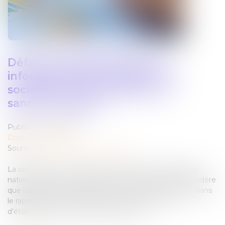
Défaut d'établissement des
informations de durabilité : les
sociétés encourent elles une
sanction pénale ?
Publié le :
12/02/2025
Droit des sociétés
Source :
formation.lefebvre-dalloz.fr
La commission des études juridiques de la Compagnie
nationale des commissaires aux comptes (CNCC) considère
que l'absence d'informations en matière de durabilité dans
le rapport de gestion n'équivaut pas à l'absence
d'établissement du rapport de gestion...