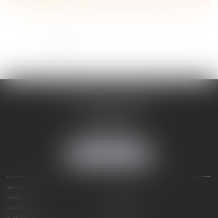
...
<<
<
1
2
3
4
5
6
7
>
>>
ADELINE FORTABAT
1, rue du Lycée
06000 NICE
Tél :
04 93 62 75 32
Fax : 04 93 62 13 12
NOUS LOCALISER
ACCUEIL
STRUCTURE
EXPERTISES
CONTACT
SERVICES
HONORAIRES
PLAN DU SITE
MENTIONS LÉGALES