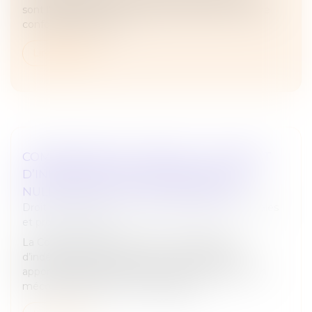
sont l’extrait Kbis et l’attestation RNE peuvent être
confondus en raison ...
Lire la suite
COMMISSAIRE AUX APPORTS : LE DÉFAUT
D’INDÉPENDANCE ENTRAÎNE AUSSI LA
NULLITÉ DE LA LETTRE DE MISSION
Droit des sociétés
/
Droit des sociétés commerciales
et professionnelles
La Cour de cassation renforce les exigences
d’indépendance pesant sur le commissaire aux
apports. Elle juge que lorsque celui-ci intervient en
méconnaissance des incompatibilité...