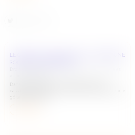
LE GÉRANT D’UNE SARL PEUT-IL CRÉER UNE
SOCIÉTÉ CONCURRENTE ?
Droit des sociétés
/
Droit des sociétés commerciales
et professionnelles
Dans un arrêt rendu le 17 juin 2026, la Cour de
cassation précise la portée du devoir de loyauté pour le
gérant d’une SARL...
Lire la suite