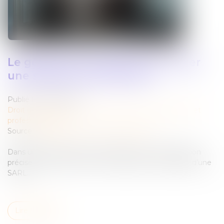
Le gérant d’une SARL peut-il créer
une société concurrente ?
Publié le :
15/07/2026
Droit des sociétés
/
Droit des sociétés commerciales et
professionnelles
Source :
entreprendre.service-public.gouv.fr
Dans un arrêt rendu le 17 juin 2026, la Cour de cassation
précise la portée du devoir de loyauté pour le gérant d’une
SARL...
Lire la suite