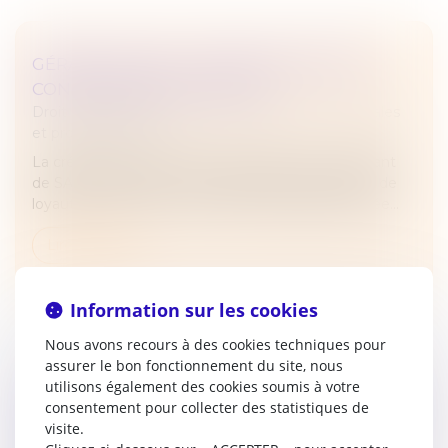
GÉRANT DE SARL : CRÉER UNE SOCIÉTÉ
CONCURRENTE EST FAUTIF
Droit des sociétés
/
Droit des sociétés commerciales
et professionnelles
La création d’une société concurrente par un gérant
de SARL constitue un manquement à son devoir de
loyauté, même sans concurrence déloyale prouvée...
Lire la suite
Information sur les cookies
Nous avons recours à des cookies techniques pour
assurer le bon fonctionnement du site, nous
utilisons également des cookies soumis à votre
L’AFFAIRE LAFARGE : UN TOURNANT POUR
consentement pour collecter des statistiques de
LA RESPONSABILITÉ PÉNALE DES SOCIÉTÉS
visite.
EN ZONE DE CONFLIT