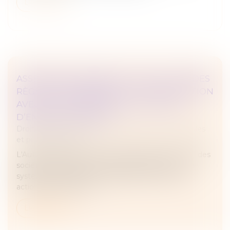
Lire la suite
ASSEMBLÉES GÉNÉRALES : ÉVOLUTION DES
RÈGLES CONCERNANT LA COMMUNICATION
AVEC LES ACTIONNAIRES ET LA DATE
D’ENREGISTREMENT
Droit des sociétés
/
Droit des sociétés commerciales
et professionnelles
L'Autorité des marchés financiers attire l'attention des
sociétés cotées sur un marché réglementé ou un
système multilatéral de négociation, et de leurs
actionnaires, sur l’entr...
Lire la suite