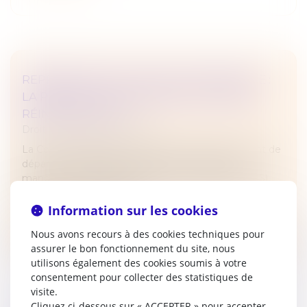
REPRÉSENTANT DE SECTION SYNDICALE :
LA PROTECTION NE RENAÎT PAS APRÈS
RÉINTÉGRATION
Droit du travail - Employeurs
La Cour de cassation a récemment précisé le point de
départ et la durée de la protection attachée au
mandat de représentant de section syndicale (RSS),
dans un contexte de réint...
Information sur les cookies
Lire la suite
Nous avons recours à des cookies techniques pour
assurer le bon fonctionnement du site, nous
utilisons également des cookies soumis à votre
consentement pour collecter des statistiques de
visite.
Cliquez ci-dessous sur « ACCEPTER » pour accepter