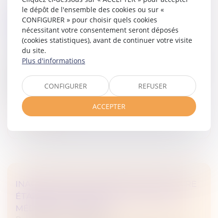
le dépôt de l'ensemble des cookies ou sur «
DROIT À LA DÉCONNEXION : PAS DE
CONFIGURER » pour choisir quels cookies
MANQUEMENT DE L’EMPLOYEUR SI LE
nécessitant votre consentement seront déposés
SALARIÉ SE CONNECTE SPONTANÉMENT
(cookies statistiques), avant de continuer votre visite
Droit du travail - Employeurs
du site.
Plus d'informations
Le choix du salarié de se connecter à son poste de
travail pendant un arrêt de travail pour maladie et de
réaliser des actions ponctuelles en réponse
CONFIGURER
REFUSER
notamment à des notificatio...
ACCEPTER
Lire la suite
INAPTITUDE DU SALARIÉ : PEUT-ELLE ÊTRE
ÉTABLIE PAR UNE VISITE INITIÉE PAR LE
MÉDECIN DU TRAVAIL ?