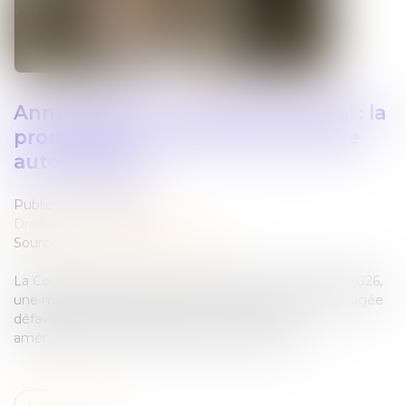
Annualisation du temps de travail : la
proratisation du seuil ne peut être
automatique
Publié le :
18/06/2026
Droit du travail - Employeurs
Source :
www.lemag-juridique.com
La Cour de cassation censure, dans un arrêt du 3 juin 2026,
une méthode de calcul des heures supplémentaires jugée
défavorable à l’employeur dans le cadre d’un
aménagement du temps de travail sur l’année....
Lire la suite