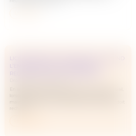
hebdomadaires de travail...
Lire la suite
LICENCIEMENT POUR INAPTITUDE : QUAND
L’EMPLOYEUR EST-IL DISPENSÉ DE
RECHERCHER UN RECLASSEMENT ?
Droit du travail - Employeurs
En application de l’article L 1226-2-1 du Code du travail,
lorsqu’un salarié est déclaré inapte à la suite d’une
maladie d’origine non professionnelle, l’employeur doit
recherch...
Lire la suite