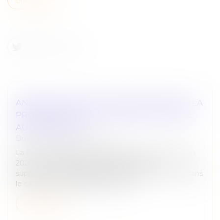
ANNUALISATION DU TEMPS DE TRAVAIL : LA
PRORATISATION DU SEUIL NE PEUT ÊTRE
AUTOMATIQUE
Droit du travail - Employeurs
La Cour de cassation censure, dans un arrêt du 3 juin
2026, une méthode de calcul des heures
supplémentaires jugée défavorable à l’employeur dans
le cadre d’un aménagement du te...
Lire la suite