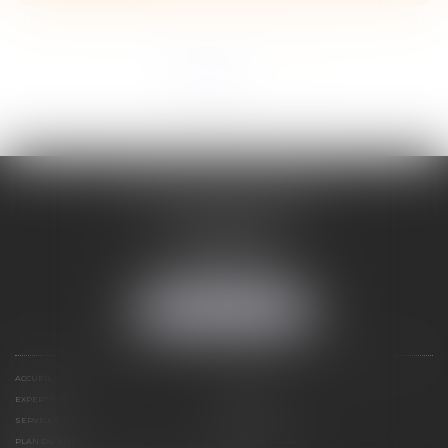
<<
<
1
2
>
>>
ADELINE FORTABAT
1, rue du Lycée
06000 NICE
Tél :
04 93 62 75 32
Fax : 04 93 62 13 12
NOUS LOCALISER
ACCUEIL
STRUCTURE
EXPERTISES
CONTACT
SERVICES
HONORAIRES
PLAN DU SITE
MENTIONS LÉGALES