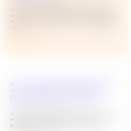
Droit du travail - Employeurs
Le médecin du travail peut-il, à l’issue d’une visite
médicale dont il est à l’initiative, constater l’inaptitude
d’un salarié en arrêt de travail ? La Cour de cassation
vient d...
Lire la suite
NULLITÉ D'UNE CONVENTION DE FORFAIT
EN JOURS : IMPACT SUR LES HEURES
SUPPLÉMENTAIRES ET INDEMNITÉS
Droit du travail - Employeurs
La convention de forfait en jours permet d'aménager
le temps de travail d'un salarié sur l'année en
dérogeant aux durées maximales quotidiennes et