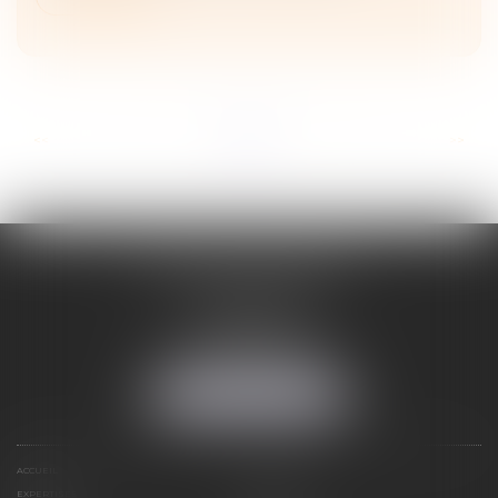
...
...
<<
<
3
4
5
6
7
8
9
>
>>
ADELINE FORTABAT
1, rue du Lycée
06000 NICE
Tél :
04 93 62 75 32
Fax : 04 93 62 13 12
NOUS LOCALISER
ACCUEIL
STRUCTURE
EXPERTISES
CONTACT