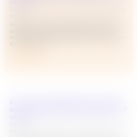
LA CEDH
Droit du travail - Employeurs
/
Relation individuelles au
travail
Saisie d’un litige concernant la suspension d’un agent
technique et d’entretien employé en maison de
retraite, pour refus de présentation d’un pass sanitaire,
la Cour de cassati...
Lire la suite
EFFETS DE L’INCARCÉRATION DU SALARIÉ
SUR LA SIGNATURE DE SON SOLDE DE TOUT
COMPTE
Droit du travail - Employeurs
/
Relation individuelles au
travail