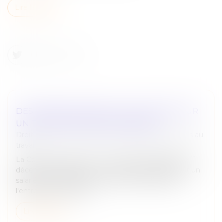
Lire la suite
DES MESSAGES PRIVÉS... PAS SI PRIVÉS SUR
UN TÉLÉPHONE PROFESSIONNEL
Droit du travail - Employeurs
/
Relation individuelles au
travail
La Cour de cassation a eu l’occasion de rappeler le 11
décembre dernier, que les messages adressés par un
salarié à des collègues en poste ou ayant quitté
l'entreprise, contenan...
Lire la suite