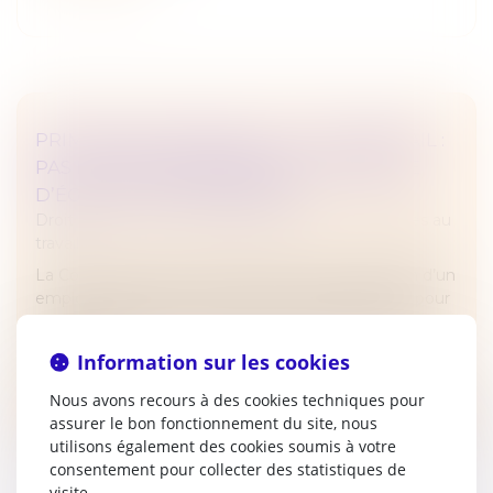
PRIME EXCEPTIONNELLE ET TÉLÉTRAVAIL :
PAS DE MÉCONNAISSANCE DU PRINCIPE
D’ÉGALITÉ DE TRAITEMENT
Droit du travail - Employeurs
/
Relation individuelles au
travail
La Cour a validé le 4 décembre dernier, la décision d’un
employeur de réserver une prime exceptionnelle pour
le pouvoir d’achat aux salariés ayant travaillé sur site
durant la c...
Information sur les cookies
Lire la suite
Nous avons recours à des cookies techniques pour
assurer le bon fonctionnement du site, nous
utilisons également des cookies soumis à votre
consentement pour collecter des statistiques de
visite.