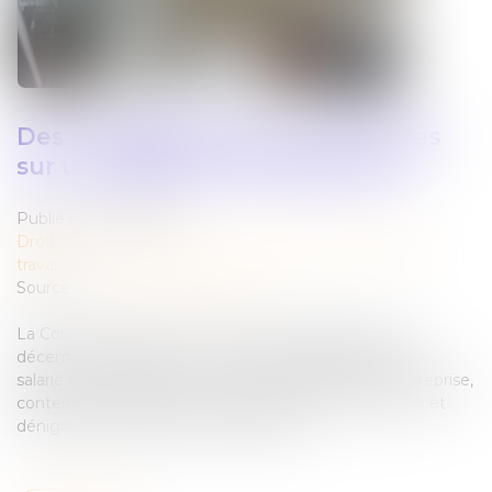
Des messages privés... pas si privés
sur un téléphone professionnel
Publié le :
02/01/2025
Droit du travail - Employeurs
/
Relation individuelles au
travail
Source :
www.lemag-juridique.com
La Cour de cassation a eu l’occasion de rappeler le 11
décembre dernier, que les messages adressés par un
salarié à des collègues en poste ou ayant quitté l'entreprise,
contenant des propos critiques à l'égard de la société et
dénigrants à l'égard de ses dirigeants...