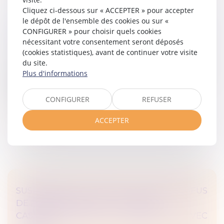
Cliquez ci-dessous sur « ACCEPTER » pour accepter
le dépôt de l'ensemble des cookies ou sur «
LIMITES À LA MISE À LA RETRAITE D'OFFICE
CONFIGURER » pour choisir quels cookies
Droit du travail - Employeurs
/
Relation individuelles au
nécessitant votre consentement seront déposés
travail
(cookies statistiques), avant de continuer votre visite
du site.
Le droit du travail encadre strictement les conditions
Plus d'informations
de mise à la retraite des salariés par l'employeur, et un
employeur ne peut mettre un salarié à la retraite
d'office qu'à...
CONFIGURER
REFUSER
Lire la suite
ACCEPTER
SUSPENSION DU TRAVAILLEUR POUR REFUS
DE PASSE SANITAIRE : LA COUR DE
CASSATION VALIDE LA COMPATIBILITÉ AVEC