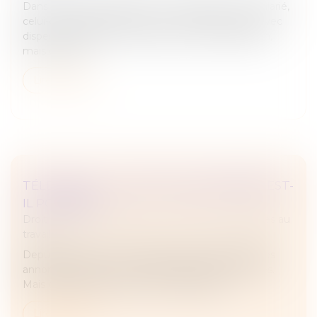
Dans une affaire opposant un employeur et un salarié,
celui-ci avait été licencié pour motif disciplinaire avec
dispense de préavis, des suites d’une incarcération,
mais contest...
Lire la suite
TÉLÉTRAVAIL : UN RETOUR EN ARRIÈRE EST-
IL POSSIBLE ?
Droit du travail - Employeurs
/
Relation individuelles au
travail
Depuis plusieurs mois, de plus en plus d'entreprises
annoncent revenir sur le télétravail de leurs salariés.
Mais dans quelle mesure est-ce possible ?
Lire la suite