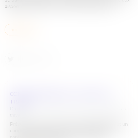
dispositions de l'article L 1226-9 du Code du travail...
Lire la suite
CONGÉS SABBATIQUES - CONTRAT DE
TRAVAIL
Droit du travail - Employeurs
/
Relation individuelles au
travail
Prévu par le droit du travail, le congé sabbatique est un
congé de longue durée entraînant la suspension du
contrat de travail (absence de rémunération)