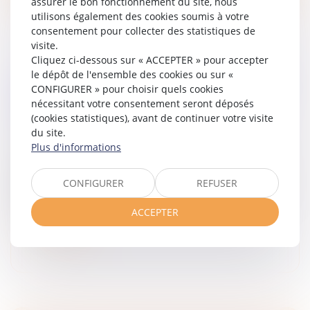
assurer le bon fonctionnement du site, nous
utilisons également des cookies soumis à votre
consentement pour collecter des statistiques de
visite.
Cliquez ci-dessous sur « ACCEPTER » pour accepter
le dépôt de l'ensemble des cookies ou sur «
LA CLAUSE D'EXCLUSIVITÉ DOIT CONTENIR
CONFIGURER » pour choisir quels cookies
DES MENTIONS OBLIGATOIRES POUR ÊTRE
nécessitant votre consentement seront déposés
VALABLE
(cookies statistiques), avant de continuer votre visite
Droit du travail - Employeurs
/
Relation individuelles au
du site.
travail
Plus d'informations
La clause par laquelle un salarié s'engage à consacrer
l'exclusivité de son activité à son employeur porte
CONFIGURER
REFUSER
atteinte à la liberté du travail et n'est valable que si elle
est indi...
ACCEPTER
Lire la suite