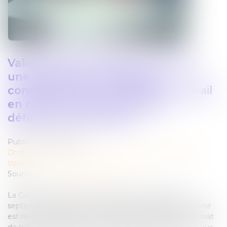
Validité du licenciement pendant
une période de suspension
consécutive à un accident du travail
en cas de cessation totale et
définitive de la société
Publié le :
02/10/2024
Droit du travail - Employeurs
/
Relation individuelles au
travail
Source :
www.lemag-juridique.com
La Cour de cassation a eu l’occasion de rappeler le 11
septembre dernier que dès lors que la cessation d'activité
est réelle et qu'elle rend impossible la poursuite du contrat
de travail, la résiliation de ce contrat n'est pas contraire aux