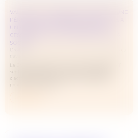
VALIDITÉ DU LICENCIEMENT PENDANT UNE
PÉRIODE DE SUSPENSION CONSÉCUTIVE À
UN ACCIDENT DU TRAVAIL EN CAS DE
CESSATION TOTALE ET DÉFINITIVE DE LA
SOCIÉTÉ
Droit du travail - Employeurs
/
Relation individuelles au
travail
La Cour de cassation a eu l’occasion de rappeler le 11
septembre dernier que dès lors que la cessation
d'activité est réelle et qu'elle rend impossible la
poursuite du contrat d...
Lire la suite