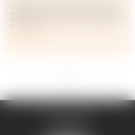
Un litige a été porté devant la Cour de cassation le 4
septembre dernier, dans lequel un employeur qui avait
été condamné à verser, entre autres, à un salarié, une
somme à titre...
Lire la suite
...
...
<<
<
4
5
6
7
8
9
10
>
>>
ADELINE FORTABAT
1, rue du Lycée
06000 NICE
Tél :
04 93 62 75 32