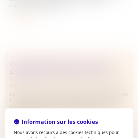
contrairement aux congés...
Lire la suite
GRIEFS INVOQUÉS DANS LA LETTRE DE
LICENCIEMENT ET OFFICE DU JUGE
Droit du travail - Employeurs
/
Relation individuelles au
travail
La Cour de cassation considère qu’il résulte des articles
L 1232-1 et L 1232-6 du Code du travail que la lettre de
licenciement fixe les limites du litige en ce qui
concerne les...
Information sur les cookies
Lire la suite
Nous avons recours à des cookies techniques pour