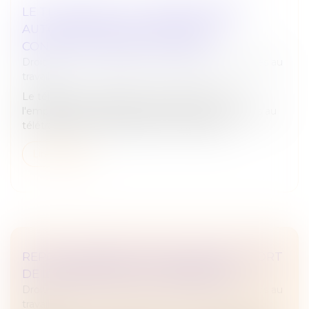
LE TÉLÉTRAVAIL À L'ÉTRANGER SANS
AUTORISATION DE L'EMPLOYEUR
CONSTITUE UNE FAUTE GRAVE
Droit du travail - Employeurs
/
Relation individuelles au
travail
Le télétravail à l'étranger sans autorisation de
l'employeur constitue une faute grave. Le recours au
télétravail peut être régulier ou occasionnel...
Lire la suite
REPOS COMPENSATEUR NON PRIS ET SORT
DE L’INDEMNITÉ DE LICENCIEMENT
Droit du travail - Employeurs
/
Relation individuelles au
travail